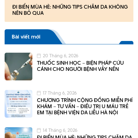
ĐI BIỂN MÙA HÈ: NHỮNG TIPS CHĂM DA KHÔNG
NÊN BỎ QUA
Bài viết mới
20 Tháng 6, 2026
THUỐC SINH HỌC – BIỆN PHÁP CỨU
CÁNH CHO NGƯỜI BỆNH VẢY NẾN
17 Tháng 6, 2026
CHƯƠNG TRÌNH CỘNG ĐỒNG MIỄN PHÍ
KHÁM – TƯ VẤN – ĐIỀU TRỊ U MÁU TRẺ
EM TẠI BỆNH VIỆN DA LIỄU HÀ NỘI
14 Tháng 6, 2026
ĐI BIỂN MÙA HÈ: NHỮNG TIPS CHĂM DA