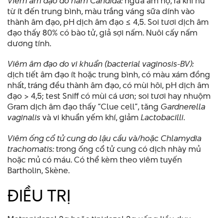
Viêm âm đạo do nấm Candida:
ngứa âm hộ, ra khí hư
từ ít đến trung bình, màu trắng váng sữa dính vào
thành âm đạo, pH dịch âm đạo ≤ 4,5. Soi tươi dịch âm
đạo thấy 80% có bào tử, giả sợi nấm. Nuôi cấy nấm
dương tính.
Viêm âm đạo do vi khuẩn (bacterial vaginosis-BV):
dịch tiết âm đạo ít hoặc trung bình, có màu xám đồng
nhất, tráng đều thành âm đạo, có mùi hôi, pH dịch âm
đạo > 4,5; test Sniff có mùi cá ươn; soi tươi hay nhuộm
Gram dịch âm đạo thấy “Clue cell”, tăng
Gardnerella
vaginalis
và vi khuẩn yếm khí, giảm
Lactobacilli
.
Viêm ống cổ tử cung do lậu cầu và/hoặc Chlamydia
trachomatis:
trong ống cổ tử cung có dịch nhày mủ
hoặc mủ có máu. Có thể kèm theo viêm tuyến
Bartholin, Skène.
ĐIỀU TRỊ