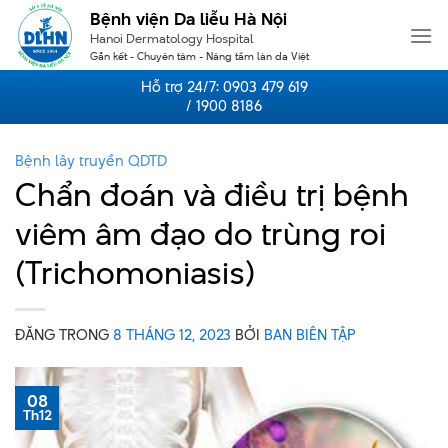
Skip
Bệnh viện Da liễu Hà Nội
to
Hanoi Dermatology Hospital
content
Gắn kết - Chuyên tâm - Nâng tầm làn da Việt
Hỗ trợ 24/7:
0903 479 619
/ 1900 8186
Bệnh lây truyền QDTD
Chẩn đoán và điều trị bệnh
viêm âm đạo do trùng roi
(Trichomoniasis)
ĐĂNG TRONG
8 THÁNG 12, 2023
BỞI
BAN BIÊN TẬP
08
Th12