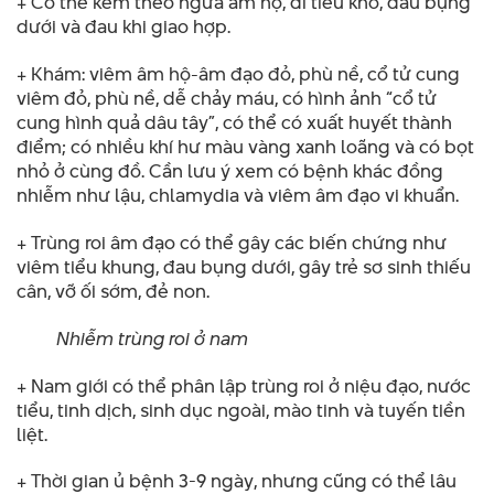
+ Có thể kèm theo ngứa âm hộ, đi tiểu khó, đau bụng
dưới và đau khi giao hợp.
+ Khám: viêm âm hộ-âm đạo đỏ, phù nề, cổ tử cung
viêm đỏ, phù nề, dễ chảy máu, có hình ảnh “cổ tử
cung hình quả dâu tây”, có thể có xuất huyết thành
điểm; có nhiều khí hư màu vàng xanh loãng và có bọt
nhỏ ở cùng đồ. Cần lưu ý xem có bệnh khác đồng
nhiễm như lậu, chlamydia và viêm âm đạo vi khuẩn.
+ Trùng roi âm đạo có thể gây các biến chứng như
viêm tiểu khung, đau bụng dưới, gây trẻ sơ sinh thiếu
cân, vỡ ối sớm, đẻ non.
Nhiễm trùng roi ở nam
+ Nam giới có thể phân lập trùng roi ở niệu đạo, nước
tiểu, tinh dịch, sinh dục ngoài, mào tinh và tuyến tiền
liệt.
+ Thời gian ủ bệnh 3-9 ngày, nhưng cũng có thể lâu