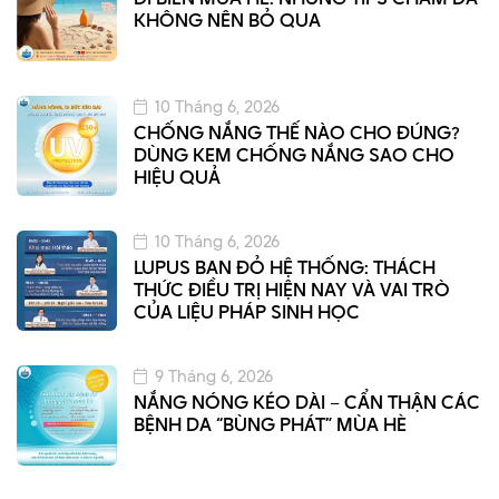
KHÔNG NÊN BỎ QUA
10 Tháng 6, 2026
CHỐNG NẮNG THẾ NÀO CHO ĐÚNG?
DÙNG KEM CHỐNG NẮNG SAO CHO
HIỆU QUẢ
10 Tháng 6, 2026
LUPUS BAN ĐỎ HỆ THỐNG: THÁCH
THỨC ĐIỀU TRỊ HIỆN NAY VÀ VAI TRÒ
CỦA LIỆU PHÁP SINH HỌC
9 Tháng 6, 2026
NẮNG NÓNG KÉO DÀI – CẨN THẬN CÁC
BỆNH DA “BÙNG PHÁT” MÙA HÈ