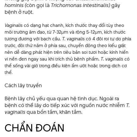
hominis (
còn gọi là
Trichomonas intestinalis)
gây
bệnh ở ruột.
Vaginalis
có dạng hạt chanh, kích thước thay đổi tùy theo
môi trường âm đạo, từ 7-32µm và rộng 5-12µm, kích thước
tương đương với bạch cầu.
T. vaginalis
có 4 đôi roi tự do phía
trước, đôi thứ năm ở phía sau, chuyển động theo kiểu giật
nên dễ dàng phát hiện trên tiêu bản soi tươi hoặc kính hiển
vi nền đen ngay sau khi trích thủ bệnh phẩm.
T. vaginalis
có
thể sống vài giờ trong điều kiện ẩm ướt hoặc trong dịch cơ
thể.
Cách lây truyền
Bệnh lây chủ yếu qua quan hệ tình dục. Ngoài ra
bệnh có thể lây do tiếp xúc với nguồn nước nhiễm
T.
vaginalis
qua bồn tắm, khăn tắm.
CHẨN ĐOÁN