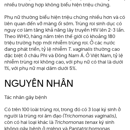
nhiều trường hợp không biểu hiện triệu chứng.
Phụ nữ thường biểu hiện triệu chứng nhiều hơn và có
liên quan đến vỡ màng ối sớm. Trùng roi sinh dục có
nguy cơ làm tăng khả năng lây truyền HIV lên 2-3 lần.
Theo WHO, hàng năm trên thế giới có khoảng 180
triệu trường hợp mới nhiễm trùng roi. Ở các nước
đang phát triển, tỷ lệ nhiễm
T. vaginalis
thường cao
đặc biệt ở châu Phi và Đông Nam Á. Ở Việt Nam, tỷ lệ
nhiễm trùng roi không cao, với phụ nữ có thai là dưới
1%, với phụ nữ mại dâm dưới 5%.
NGUYÊN NHÂN
Tác nhân gây bệnh
Có trên 100 loài trùng roi, trong đó có 3 loại ký sinh ở
người là trùng roi âm đạo
(Trichomonas vaginalis)
,
còn có hai loại khác là
Trichomonas tenax
ký sinh
không gây bệnh ở miệng và
Pantatrichomonas