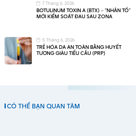
7 Tháng 6, 2026
BOTULINUM TOXIN A (BTX) – “NHÂN TỐ”
MỚI KIỂM SOÁT ĐAU SAU ZONA
5 Tháng 6, 2026
TRẺ HÓA DA AN TOÀN BẰNG HUYẾT
TƯƠNG GIÀU TIỂU CẦU (PRP)
CÓ THỂ BẠN QUAN TÂM