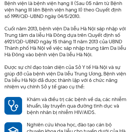
Bệnh viện là bệnh viện hạng II (Sau 05 năm từ Bệnh
viện hạng III lên Bệnh viện hạng II) theo Quyết định
số 1991/QĐ-UBND ngày 04/5/2010.
Cuối năm 2013, bệnh viện Da liễu Hà Nội sáp nhập với
Trung tâm da liễu Hà Đông dựa trên Quyết định số
6921/QĐ-UBND ngày 15 tháng 11 năm 2013 của UBND
Thành phố Hà Nội về việc sáp nhập trung tâm Da liễu
Hà Đông vào bệnh viện Da liễu Hà Nội.
Được sự chỉ đạo toàn diện của Sở Y tế Hà Nội và sự
giúp đỡ của bệnh viện Da liễu Trung Ương, Bệnh viện
Da liễu Hà Nội đã được thành lập với 6 chức năng
nhiệm vụ chính Sở y tế giao cụ thể:
Khám và điều trị các bệnh về da, các nhiễm
khuẩn, lây truyền qua đường tình dục và
bệnh nhân bị nhiễm HIV/AIDS.
Nghiên cứu khoa học, đào tạo cán bộ
chuyên khoa da liễu cho tuyến dưới của Hà