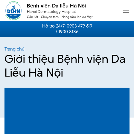
Skip
Bệnh viện Da liễu Hà Nội
to
Hanoi Dermatology Hospital
content
Gắn kết - Chuyên tâm - Nâng tầm làn da Việt
Hỗ trợ 24/7:
0903 479 619
/ 1900 8186
Trang chủ
Giới thiệu Bệnh viện Da
Liễu Hà Nội