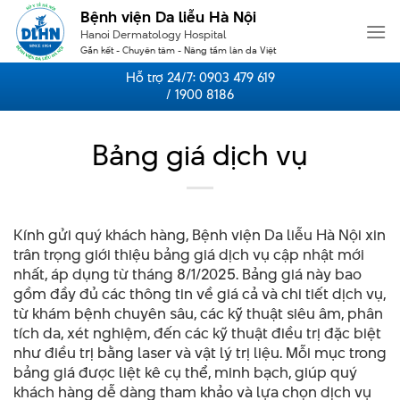
Skip
Bệnh viện Da liễu Hà Nội
to
Hanoi Dermatology Hospital
content
Gắn kết - Chuyên tâm - Nâng tầm làn da Việt
Hỗ trợ 24/7:
0903 479 619
/ 1900 8186
Bảng giá dịch vụ
Kính gửi quý khách hàng, Bệnh viện Da liễu Hà Nội xin
trân trọng giới thiệu bảng giá dịch vụ cập nhật mới
nhất, áp dụng từ tháng 8/1/2025. Bảng giá này bao
gồm đầy đủ các thông tin về giá cả và chi tiết dịch vụ,
từ khám bệnh chuyên sâu, các kỹ thuật siêu âm, phân
tích da, xét nghiệm, đến các kỹ thuật điều trị đặc biệt
như điều trị bằng laser và vật lý trị liệu. Mỗi mục trong
bảng giá được liệt kê cụ thể, minh bạch, giúp quý
khách hàng dễ dàng tham khảo và lựa chọn dịch vụ