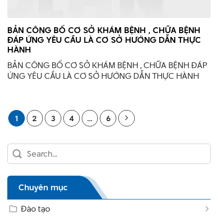
BẢN CÔNG BỐ CƠ SỞ KHÁM BỆNH , CHỮA BỆNH
ĐÁP ỨNG YÊU CẦU LÀ CƠ SỞ HƯỚNG DẪN THỰC
HÀNH
BẢN CÔNG BỐ CƠ SỞ KHÁM BỆNH , CHỮA BỆNH ĐÁP
ỨNG YÊU CẦU LÀ CƠ SỞ HƯỚNG DẪN THỰC HÀNH
1
2
3
4
…
6
Chuyên mục
Đào tạo