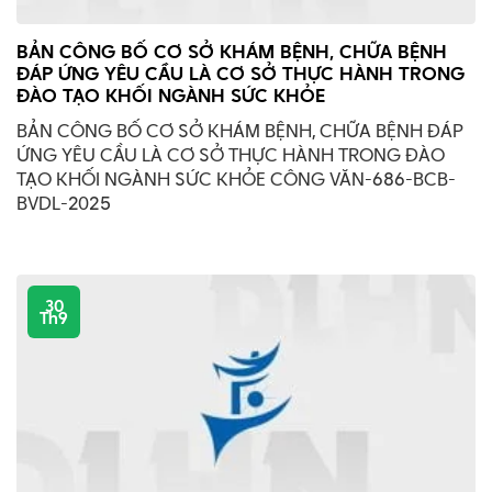
BẢN CÔNG BỐ CƠ SỞ KHÁM BỆNH, CHỮA BỆNH
ĐÁP ỨNG YÊU CẦU LÀ CƠ SỞ THỰC HÀNH TRONG
ĐÀO TẠO KHỐI NGÀNH SỨC KHỎE
BẢN CÔNG BỐ CƠ SỞ KHÁM BỆNH, CHỮA BỆNH ĐÁP
ỨNG YÊU CẦU LÀ CƠ SỞ THỰC HÀNH TRONG ĐÀO
TẠO KHỐI NGÀNH SỨC KHỎE CÔNG VĂN-686-BCB-
BVDL-2025
30
Th9