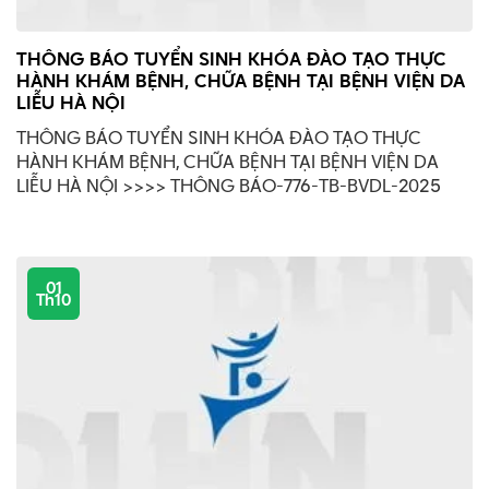
THÔNG BÁO TUYỂN SINH KHÓA ĐÀO TẠO THỰC
HÀNH KHÁM BỆNH, CHỮA BỆNH TẠI BỆNH VIỆN DA
LIỄU HÀ NỘI
THÔNG BÁO TUYỂN SINH KHÓA ĐÀO TẠO THỰC
HÀNH KHÁM BỆNH, CHỮA BỆNH TẠI BỆNH VIỆN DA
LIỄU HÀ NỘI >>>> THÔNG BÁO-776-TB-BVDL-2025
01
Th10