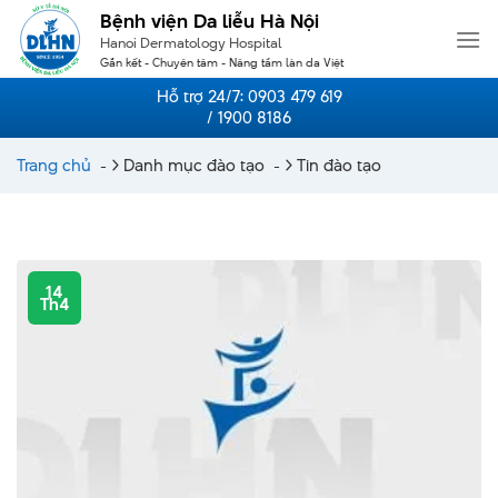
Skip
Bệnh viện Da liễu Hà Nội
to
Hanoi Dermatology Hospital
content
Gắn kết - Chuyên tâm - Nâng tầm làn da Việt
Hỗ trợ 24/7:
0903 479 619
/ 1900 8186
Trang chủ
-
Danh mục đào tạo
-
Tin đào tạo
14
Th4