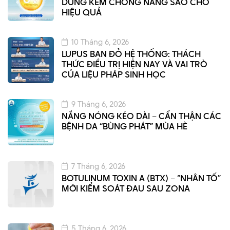
DÙNG KEM CHỐNG NẮNG SAO CHO
HIỆU QUẢ
10 Tháng 6, 2026
LUPUS BAN ĐỎ HỆ THỐNG: THÁCH
THỨC ĐIỀU TRỊ HIỆN NAY VÀ VAI TRÒ
CỦA LIỆU PHÁP SINH HỌC
9 Tháng 6, 2026
NẮNG NÓNG KÉO DÀI – CẨN THẬN CÁC
BỆNH DA “BÙNG PHÁT” MÙA HÈ
7 Tháng 6, 2026
BOTULINUM TOXIN A (BTX) – “NHÂN TỐ”
MỚI KIỂM SOÁT ĐAU SAU ZONA
5 Tháng 6, 2026