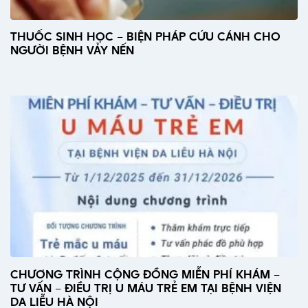
THUỐC SINH HỌC – BIỆN PHÁP CỨU CÁNH CHO
NGƯỜI BỆNH VẢY NẾN
CHƯƠNG TRÌNH CỘNG ĐỒNG MIỄN PHÍ KHÁM –
TƯ VẤN – ĐIỀU TRỊ U MÁU TRẺ EM TẠI BỆNH VIỆN
DA LIỄU HÀ NỘI