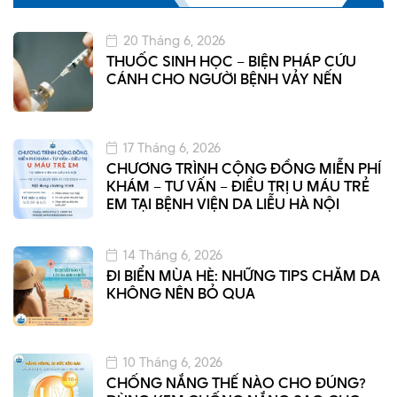
20 Tháng 6, 2026
THUỐC SINH HỌC – BIỆN PHÁP CỨU
CÁNH CHO NGƯỜI BỆNH VẢY NẾN
17 Tháng 6, 2026
CHƯƠNG TRÌNH CỘNG ĐỒNG MIỄN PHÍ
KHÁM – TƯ VẤN – ĐIỀU TRỊ U MÁU TRẺ
EM TẠI BỆNH VIỆN DA LIỄU HÀ NỘI
14 Tháng 6, 2026
ĐI BIỂN MÙA HÈ: NHỮNG TIPS CHĂM DA
KHÔNG NÊN BỎ QUA
10 Tháng 6, 2026
CHỐNG NẮNG THẾ NÀO CHO ĐÚNG?