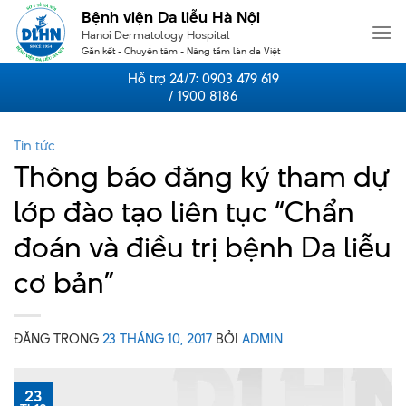
Skip
Bệnh viện Da liễu Hà Nội
to
Hanoi Dermatology Hospital
content
Gắn kết - Chuyên tâm - Nâng tầm làn da Việt
Hỗ trợ 24/7:
0903 479 619
/ 1900 8186
Tin tức
Thông báo đăng ký tham dự
lớp đào tạo liên tục “Chẩn
đoán và điều trị bệnh Da liễu
cơ bản”
ĐĂNG TRONG
23 THÁNG 10, 2017
BỞI
ADMIN
23