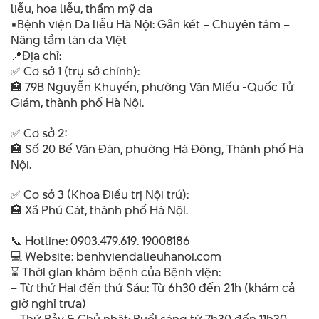
liễu, hoa liễu, thẩm mỹ da
▪️Bệnh viện Da liễu Hà Nội: Gắn kết – Chuyên tâm –
Nâng tầm làn da Việt
📍Địa chỉ:
✅ Cơ sở 1 (trụ sở chính):
🏥 79B Nguyễn Khuyến, phường Văn Miếu -Quốc Tử
Giám, thành phố Hà Nội.
✅ Cơ sở 2:
🏥 Số 20 Bế Văn Đàn, phường Hà Đông, Thành phố Hà
Nội.
✅ Cơ sở 3 (Khoa Điều trị Nội trú):
🏥 Xã Phú Cát, thành phố Hà Nội.
📞 Hotline: 0903.479.619. 19008186
💻 Website: benhviendalieuhanoi.com
⌛️ Thời gian khám bệnh của Bệnh viện:
– Từ thứ Hai đến thứ Sáu: Từ 6h30 đến 21h (khám cả
giờ nghỉ trưa)