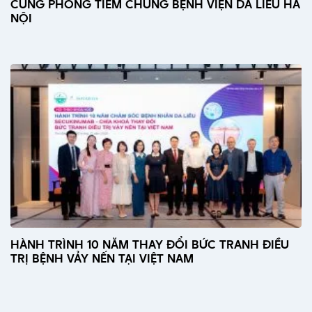
CÙNG PHÒNG TIÊM CHỦNG BỆNH VIỆN DA LIỄU HÀ
NỘI
HÀNH TRÌNH 10 NĂM THAY ĐỔI BỨC TRANH ĐIỀU
TRỊ BỆNH VẢY NẾN TẠI VIỆT NAM