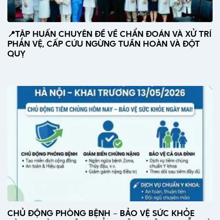
📍TẬP HUẤN CHUYÊN ĐỀ VỀ CHẨN ĐOÁN VÀ XỬ TRÍ
PHẢN VỆ, CẤP CỨU NGỪNG TUẦN HOÀN VÀ ĐỘT
QUỴ
CHỦ ĐỘNG PHÒNG BỆNH – BẢO VỆ SỨC KHỎE