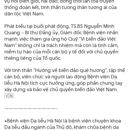
vụ nơi biên giới, hải đảo; đồng thời lan tỏa truyền
thống đoàn kết, tinh thần tương thân tương ái của
dân tộc Việt Nam.
Phát biểu tại buổi phát động, TS.BS Nguyễn Minh
Quang – Bí thư Đảng ủy, Giám đốc Bệnh viện nhấn
mạnh: việc tham gia ủng hộ Quỹ “Vì biển đảo Việt
Nam” không chỉ là trách nhiệm mà còn là tình cảm,
niềm tự hào của mỗi cán bộ y tế đối với chủ quyền
thiêng liêng của Tổ quốc.
Với tinh thần “Hướng về biển đảo quê hương”, tập thể
cán bộ, viên chức và người lao động Bệnh viện Da
liễu Hà Nội tích cực hưởng ứng, góp phần chung tay
xây dựng và bảo vệ chủ quyền biển đảo Việt Nam.
🇻🇳
———————————-
▪️Bệnh viện Da liễu Hà Nội là bệnh viện chuyên khoa
Da liễu đầu ngành của Thủ đô, khám chữa bệnh da