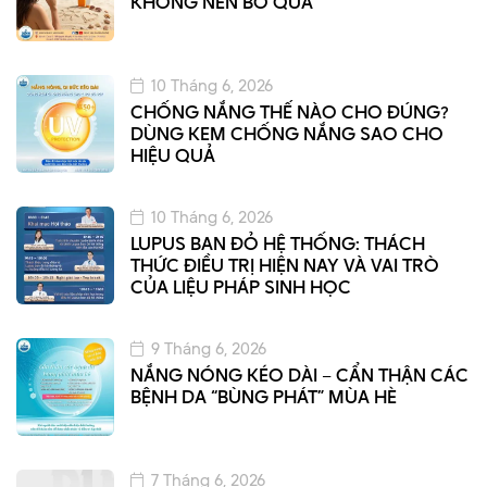
KHÔNG NÊN BỎ QUA
10 Tháng 6, 2026
CHỐNG NẮNG THẾ NÀO CHO ĐÚNG?
DÙNG KEM CHỐNG NẮNG SAO CHO
HIỆU QUẢ
10 Tháng 6, 2026
LUPUS BAN ĐỎ HỆ THỐNG: THÁCH
THỨC ĐIỀU TRỊ HIỆN NAY VÀ VAI TRÒ
CỦA LIỆU PHÁP SINH HỌC
9 Tháng 6, 2026
NẮNG NÓNG KÉO DÀI – CẨN THẬN CÁC
BỆNH DA “BÙNG PHÁT” MÙA HÈ
7 Tháng 6, 2026