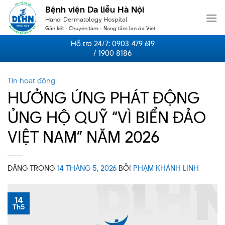
Skip
Bệnh viện Da liễu Hà Nội
to
Hanoi Dermatology Hospital
content
Gắn kết - Chuyên tâm - Nâng tầm làn da Việt
Hỗ trợ 24/7:
0903 479 619
/ 1900 8186
Tin hoạt động
HƯỞNG ỨNG PHÁT ĐỘNG
ỦNG HỘ QUỸ “VÌ BIỂN ĐẢO
VIỆT NAM” NĂM 2026
ĐĂNG TRONG
14 THÁNG 5, 2026
BỞI
PHẠM KHÁNH LINH
14
Th5