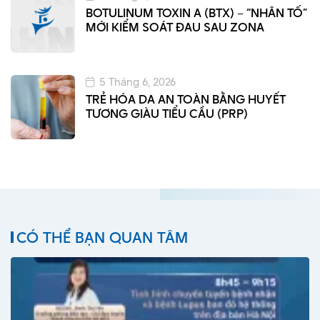
BOTULINUM TOXIN A (BTX) – “NHÂN TỐ”
MỚI KIỂM SOÁT ĐAU SAU ZONA
5 Tháng 6, 2026
TRẺ HÓA DA AN TOÀN BẰNG HUYẾT
TƯƠNG GIÀU TIỂU CẦU (PRP)
CÓ THỂ BẠN QUAN TÂM