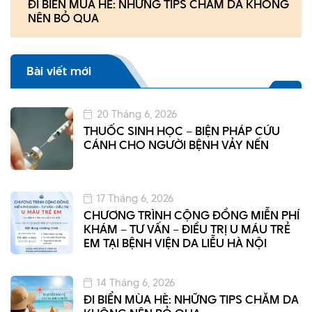
ĐI BIỂN MÙA HÈ: NHỮNG TIPS CHĂM DA KHÔNG
NÊN BỎ QUA
Bài viết mới
20 Tháng 6, 2026
THUỐC SINH HỌC – BIỆN PHÁP CỨU
CÁNH CHO NGƯỜI BỆNH VẢY NẾN
17 Tháng 6, 2026
CHƯƠNG TRÌNH CỘNG ĐỒNG MIỄN PHÍ
KHÁM – TƯ VẤN – ĐIỀU TRỊ U MÁU TRẺ
EM TẠI BỆNH VIỆN DA LIỄU HÀ NỘI
14 Tháng 6, 2026
ĐI BIỂN MÙA HÈ: NHỮNG TIPS CHĂM DA