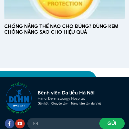
CHỐNG NẮNG THẾ NÀO CHO ĐÚNG? DÙNG KEM
CHỐNG NẮNG SAO CHO HIỆU QUẢ
Bệnh viện Da liễu Hà Nội
Hanoi Dermatology Hospital
Gắn kết - Chuyên tâm - Nâng tầm làn da Việt