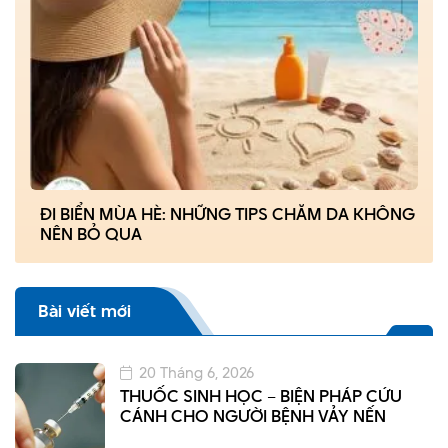
ĐI BIỂN MÙA HÈ: NHỮNG TIPS CHĂM DA KHÔNG
NÊN BỎ QUA
Bài viết mới
20 Tháng 6, 2026
THUỐC SINH HỌC – BIỆN PHÁP CỨU
CÁNH CHO NGƯỜI BỆNH VẢY NẾN