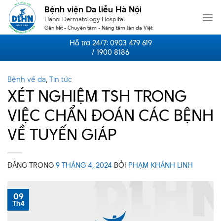
Skip
Bệnh viện Da liễu Hà Nội
to
Hanoi Dermatology Hospital
content
Gắn kết - Chuyên tâm - Nâng tầm làn da Việt
Hỗ trợ 24/7:
0903 479 619
/ 1900 8186
Bệnh về da
,
Tin tức
XÉT NGHIỆM TSH TRONG
VIỆC CHẨN ĐOÁN CÁC BỆNH
VỀ TUYẾN GIÁP
ĐĂNG TRONG
9 THÁNG 4, 2024
BỞI
PHẠM KHÁNH LINH
09
Th4