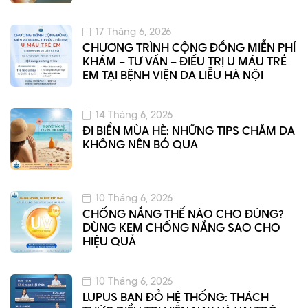
17 Tháng 6, 2026
CHƯƠNG TRÌNH CỘNG ĐỒNG MIỄN PHÍ
KHÁM – TƯ VẤN – ĐIỀU TRỊ U MÁU TRẺ
EM TẠI BỆNH VIỆN DA LIỄU HÀ NỘI
14 Tháng 6, 2026
ĐI BIỂN MÙA HÈ: NHỮNG TIPS CHĂM DA
KHÔNG NÊN BỎ QUA
10 Tháng 6, 2026
CHỐNG NẮNG THẾ NÀO CHO ĐÚNG?
DÙNG KEM CHỐNG NẮNG SAO CHO
HIỆU QUẢ
10 Tháng 6, 2026
LUPUS BAN ĐỎ HỆ THỐNG: THÁCH