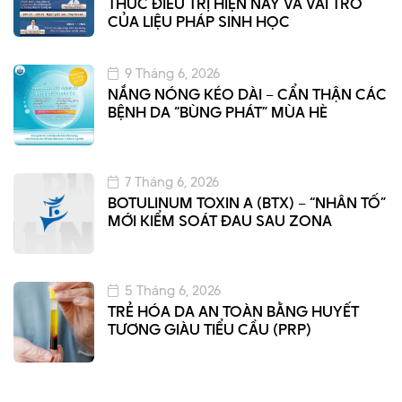
THỨC ĐIỀU TRỊ HIỆN NAY VÀ VAI TRÒ
CỦA LIỆU PHÁP SINH HỌC
9 Tháng 6, 2026
NẮNG NÓNG KÉO DÀI – CẨN THẬN CÁC
BỆNH DA “BÙNG PHÁT” MÙA HÈ
7 Tháng 6, 2026
BOTULINUM TOXIN A (BTX) – “NHÂN TỐ”
MỚI KIỂM SOÁT ĐAU SAU ZONA
5 Tháng 6, 2026
TRẺ HÓA DA AN TOÀN BẰNG HUYẾT
TƯƠNG GIÀU TIỂU CẦU (PRP)