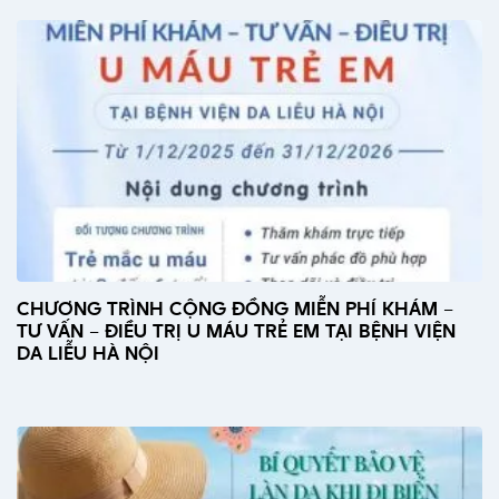
CHƯƠNG TRÌNH CỘNG ĐỒNG MIỄN PHÍ KHÁM –
TƯ VẤN – ĐIỀU TRỊ U MÁU TRẺ EM TẠI BỆNH VIỆN
DA LIỄU HÀ NỘI