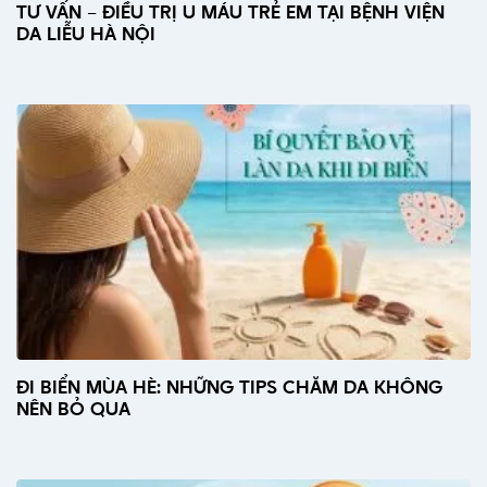
TƯ VẤN – ĐIỀU TRỊ U MÁU TRẺ EM TẠI BỆNH VIỆN
DA LIỄU HÀ NỘI
ĐI BIỂN MÙA HÈ: NHỮNG TIPS CHĂM DA KHÔNG
NÊN BỎ QUA