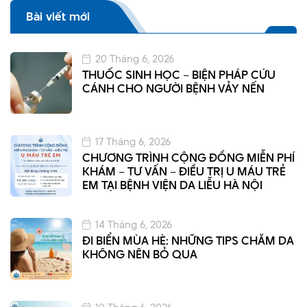
Bài viết mới
20 Tháng 6, 2026
THUỐC SINH HỌC – BIỆN PHÁP CỨU
CÁNH CHO NGƯỜI BỆNH VẢY NẾN
17 Tháng 6, 2026
CHƯƠNG TRÌNH CỘNG ĐỒNG MIỄN PHÍ
KHÁM – TƯ VẤN – ĐIỀU TRỊ U MÁU TRẺ
EM TẠI BỆNH VIỆN DA LIỄU HÀ NỘI
14 Tháng 6, 2026
ĐI BIỂN MÙA HÈ: NHỮNG TIPS CHĂM DA
KHÔNG NÊN BỎ QUA