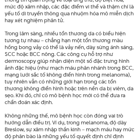
mức độ xâm nhập, các đặc điểm vi thể và thậm chí là
yếu tố di truyền thông qua nhuộm hóa mô miễn dịch
hay xét nghiệm phân tử.
Trong lâm sàng, nhiều tổn thương da có biểu hiện
tương tự nhau – chẳng hạn một tổn thương màu
hồng bong vảy có thể là vảy nến, dày sừng ánh sáng,
SCC hoặc BCC nông. Các công cụ hỗ trợ như
dermoscopy giúp nhận diện một số đặc trưng hình
ảnh đặc hiệu (như mạch máu phân nhánh trong BCC,
mạng lưới sắc tố không điển hình trong melanoma),
tuy nhiên vẫn có những giới hạn trong các tổn
thương không điển hình hoặc trên nền da bị viêm, da
sẹo. Khi đó, chỉ có mô bệnh học mới có thể đưa ra
chẩn đoán xác định.
Không những thế, mô bệnh học còn đóng vai trò
hướng dẫn điều trị. Ví dụ, trong melanoma, độ dày
Breslow, sự xâm nhập thần kinh – mạch máu hay mức
độ phân bào là những yếu tố quyết định chỉ định