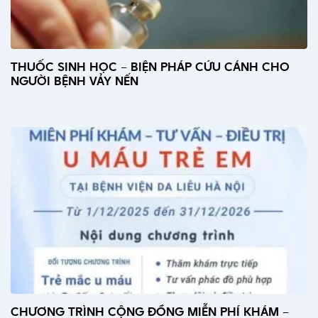
THUỐC SINH HỌC – BIỆN PHÁP CỨU CÁNH CHO
NGƯỜI BỆNH VẢY NẾN
CHƯƠNG TRÌNH CỘNG ĐỒNG MIỄN PHÍ KHÁM –