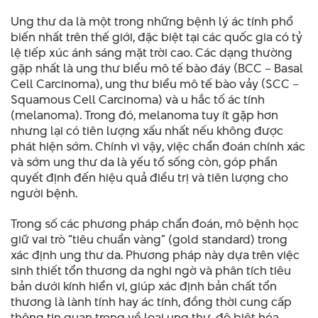
Ung thư da là một trong những bệnh lý ác tính phổ
biến nhất trên thế giới, đặc biệt tại các quốc gia có tỷ
lệ tiếp xúc ánh sáng mặt trời cao. Các dạng thường
gặp nhất là ung thư biểu mô tế bào đáy (BCC – Basal
Cell Carcinoma), ung thư biểu mô tế bào vảy (SCC –
Squamous Cell Carcinoma) và u hắc tố ác tính
(melanoma). Trong đó, melanoma tuy ít gặp hơn
nhưng lại có tiên lượng xấu nhất nếu không được
phát hiện sớm. Chính vì vậy, việc chẩn đoán chính xác
và sớm ung thư da là yếu tố sống còn, góp phần
quyết định đến hiệu quả điều trị và tiên lượng cho
người bệnh.
Trong số các phương pháp chẩn đoán, mô bệnh học
giữ vai trò “tiêu chuẩn vàng” (gold standard) trong
xác định ung thư da. Phương pháp này dựa trên việc
sinh thiết tổn thương da nghi ngờ và phân tích tiêu
bản dưới kính hiển vi, giúp xác định bản chất tổn
thương là lành tính hay ác tính, đồng thời cung cấp
thông tin quan trọng về loại ung thư, độ biệt hóa,