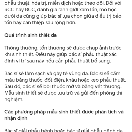
phẫu thuật, hóa trị, miễn dịch hoặc theo dõi. Đối với
SCC hay BCC, đánh giá ranh giới xâm lấn, mô học
dưới da cũng giúp bác sĩ lựa chọn giữa điều trị bảo
tồn hay can thiệp sâu rộng hơn.
Quá trình sinh thiết da
Thông thường, tổn thương sẽ được chụp ảnh trước
khi sinh thiết. Điều này giúp bác sĩ phẫu thuật xác
định vị trí sau này nếu cần phẫu thuật bổ sung.
Bác sĩ sẽ làm sạch và gây tê vùng da. Bác sĩ sẽ cầm
máu bằng thuốc, đốt điện, khâu hoặc keo phẫu thuật.
Sau đó, bác sĩ sẽ bôi thuốc mỡ và băng vết thương.
Mẫu sinh thiết sẽ được lưu trữ và gửi đến phòng thí
nghiệm.
Các phương pháp mẫu sinh thiết được phân tích và
nhận định
Bác sĩ giải phẫu bệnh hoặc bác sĩ giải phẫu bệnh da