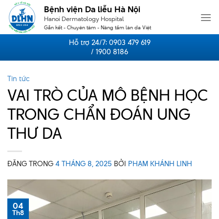
Skip
Bệnh viện Da liễu Hà Nội
to
Hanoi Dermatology Hospital
content
Gắn kết - Chuyên tâm - Nâng tầm làn da Việt
Hỗ trợ 24/7:
0903 479 619
/ 1900 8186
Tin tức
VAI TRÒ CỦA MÔ BỆNH HỌC
TRONG CHẨN ĐOÁN UNG
THƯ DA
ĐĂNG TRONG
4 THÁNG 8, 2025
BỞI
PHẠM KHÁNH LINH
04
Th8