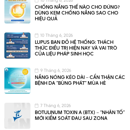
10 Tháng 6, 2026
CHỐNG NẮNG THẾ NÀO CHO ĐÚNG?
DÙNG KEM CHỐNG NẮNG SAO CHO
HIỆU QUẢ
10 Tháng 6, 2026
LUPUS BAN ĐỎ HỆ THỐNG: THÁCH
THỨC ĐIỀU TRỊ HIỆN NAY VÀ VAI TRÒ
CỦA LIỆU PHÁP SINH HỌC
9 Tháng 6, 2026
NẮNG NÓNG KÉO DÀI – CẨN THẬN CÁC
BỆNH DA “BÙNG PHÁT” MÙA HÈ
7 Tháng 6, 2026
BOTULINUM TOXIN A (BTX) – “NHÂN TỐ”
MỚI KIỂM SOÁT ĐAU SAU ZONA