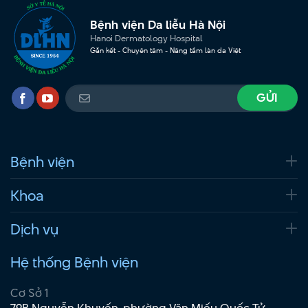
Bệnh viện Da liễu Hà Nội
Hanoi Dermatology Hospital
Gắn kết - Chuyên tâm - Nâng tầm làn da Việt
Bệnh viện
Khoa
Dịch vụ
Hệ thống Bệnh viện
Cơ Sở 1
79B Nguyễn Khuyến, phường Văn Miếu Quốc Tử