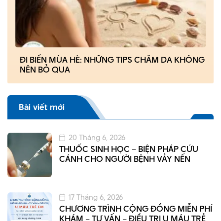
ĐI BIỂN MÙA HÈ: NHỮNG TIPS CHĂM DA KHÔNG
NÊN BỎ QUA
Bài viết mới
20 Tháng 6, 2026
THUỐC SINH HỌC – BIỆN PHÁP CỨU
CÁNH CHO NGƯỜI BỆNH VẢY NẾN
17 Tháng 6, 2026
CHƯƠNG TRÌNH CỘNG ĐỒNG MIỄN PHÍ
KHÁM – TƯ VẤN – ĐIỀU TRỊ U MÁU TRẺ