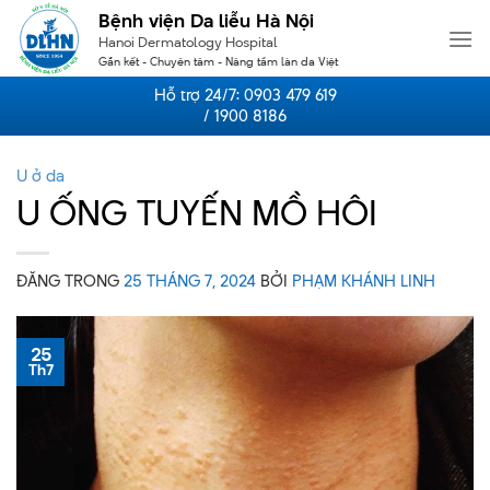
Skip
Bệnh viện Da liễu Hà Nội
to
Hanoi Dermatology Hospital
content
Gắn kết - Chuyên tâm - Nâng tầm làn da Việt
Hỗ trợ 24/7:
0903 479 619
/ 1900 8186
U ở da
U ỐNG TUYẾN MỒ HÔI
ĐĂNG TRONG
25 THÁNG 7, 2024
BỞI
PHẠM KHÁNH LINH
25
Th7