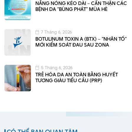
NẮNG NÓNG KÉO DÀI – CẨN THẬN CÁC
BỆNH DA “BÙNG PHÁT” MÙA HÈ
7 Tháng 6, 2026
BOTULINUM TOXIN A (BTX) – “NHÂN TỐ”
MỚI KIỂM SOÁT ĐAU SAU ZONA
5 Tháng 6, 2026
TRẺ HÓA DA AN TOÀN BẰNG HUYẾT
TƯƠNG GIÀU TIỂU CẦU (PRP)
CÓ THỂ BẠN QUAN TÂM