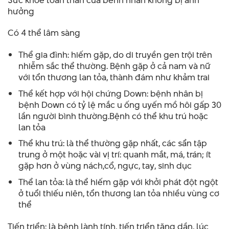
hưởng
Có 4 thể lâm sàng
Thể gia đình: hiếm gặp, do di truyền gen trội trên
nhiễm sắc thể thường. Bệnh gặp ở cả nam và nữ
với tổn thương lan tỏa, thành đám như khảm trai
Thể kết hợp với hội chứng Down: bệnh nhân bị
bệnh Down có tỷ lệ mắc u ống uyến mồ hôi gấp 30
lần người bình thường.Bệnh có thể khu trú hoặc
lan tỏa
Thể khu trú: là thể thường gặp nhất, các sẩn tập
trung ở một hoặc vài vị trí: quanh mắt, má, trán; ít
gặp hơn ở vùng nách,cổ, ngực, tay, sinh dục
Thể lan tỏa: là thể hiếm gặp với khởi phát đột ngột
ở tuổi thiếu niên, tổn thương lan tỏa nhiều vùng cơ
thể
Tiến triển: là bệnh lành tính, tiến triển tăng dần, lúc