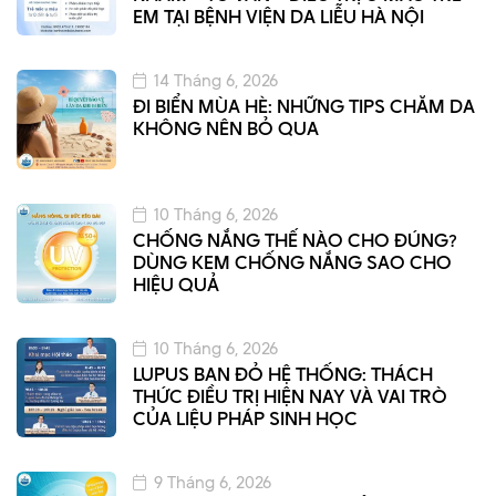
EM TẠI BỆNH VIỆN DA LIỄU HÀ NỘI
14 Tháng 6, 2026
ĐI BIỂN MÙA HÈ: NHỮNG TIPS CHĂM DA
KHÔNG NÊN BỎ QUA
10 Tháng 6, 2026
CHỐNG NẮNG THẾ NÀO CHO ĐÚNG?
DÙNG KEM CHỐNG NẮNG SAO CHO
HIỆU QUẢ
10 Tháng 6, 2026
LUPUS BAN ĐỎ HỆ THỐNG: THÁCH
THỨC ĐIỀU TRỊ HIỆN NAY VÀ VAI TRÒ
CỦA LIỆU PHÁP SINH HỌC
9 Tháng 6, 2026