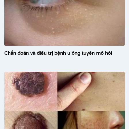
Chẩn đoán và điều trị bệnh u ống tuyến mồ hôi