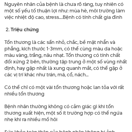
Nguyên nhân của bệnh là chưa rõ ràng, tuy nhiên có
một số yếu tố thuận lợi như: mùa hè, môi trường làm
việc nhiệt độ cao, stress….Bệnh có tính chất gia đình
Triệu chứng
Tổn thương là các sẩn nhỏ, chắc, bề mặt nhẵn và
phẳng, kích thước 1-3mm, có thể cùng màu da hoặc
màu vàng, trắng, nâu nhạt. Tổn thương có tính chất
đối xứng 2 bên, thường tập trung ở một số vùng nhất
định, hay gặp nhất là xung quanh mắt, có thể gặp ở
các vị trí khác như trán, má, cổ, nách…
Có thể chỉ có một vài tổn thương hoặc lan tỏa với rất
nhiều tổn thương
Bệnh nhân thường không có cảm giác gì khi tổn
thương xuất hiện, một số ít trường hợp có thể ngứa
nhẹ khi ra nhiều mồ hôi
Sức khỏe toàn thân của bênh nhân không bị ảnh