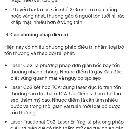
hoặc theo vệt cào gãi
U tuyến bã: là các sẩn nhỏ 2-3mm có màu trắng
hoặc vàng nhạt, thường gặp ở người lớn tuổi rải rác
khắp mặt, nhiều hơn ở vùng trán
Các phương pháp điều trị
Hiện nay có nhiều phương pháp điều trị nhằm loại bỏ
tổn thương và theo dõi tái phát.
Laser Co2: là phương pháp đơn giản bốc bay tổn
thương nhanh chóng. Nhược điểm là gây đau đặc
biệt vùng quanh mắt và nguy cơ tạo sẹo
Laser Co2 kết hợp TCA: dùng laser đục lỗ trên tổn
thương sau đó chấm TCA. Ưu điểm là hạn chế tạo
sẹo, thẩm mỹ cao. Nhược điểm là cần làm nhiều
bước và trong thời gian vài tuần mới loại bỏ được
tổn thương
Laser Fractional Co2, Laser Er-Yag: là phương pháp
điều trị hiện đại có tính thẩm mỹ cao tuy nhiên cần