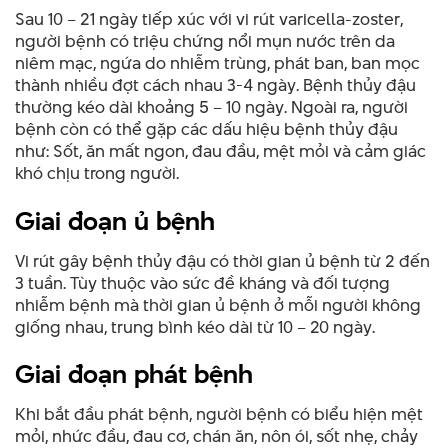
Sau 10 – 21 ngày tiếp xúc với vi rút varicella-zoster,
người bệnh có triệu chứng nổi mụn nước trên da
niêm mạc, ngứa do nhiễm trùng, phát ban, ban mọc
thành nhiều đợt cách nhau 3-4 ngày. Bệnh thủy đậu
thường kéo dài khoảng 5 – 10 ngày. Ngoài ra, người
bệnh còn có thể gặp các dấu hiệu bệnh thủy đậu
như: Sốt, ăn mất ngon, đau đầu
, mệt mỏi và cảm giác
khó chịu trong người.
Giai đoạn ủ bệnh
Vi rút gây bệnh thủy đậu có thời gian ủ bệnh từ 2 đến
3 tuần. Tùy thuộc vào sức đề kháng và đối tượng
nhiễm bệnh mà thời gian ủ bệnh ở mỗi người không
giống nhau, trung bình kéo dài từ 10 – 20 ngày.
Giai đoạn phát bệnh
Khi bắt đầu phát bệnh, người bệnh có biểu hiện mệt
mỏi, nhức đầu, đau cơ, chán ăn, nôn ói, sốt nhẹ, chảy