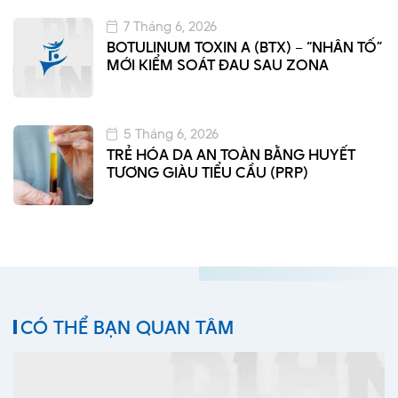
7 Tháng 6, 2026
BOTULINUM TOXIN A (BTX) – “NHÂN TỐ”
MỚI KIỂM SOÁT ĐAU SAU ZONA
5 Tháng 6, 2026
TRẺ HÓA DA AN TOÀN BẰNG HUYẾT
TƯƠNG GIÀU TIỂU CẦU (PRP)
CÓ THỂ BẠN QUAN TÂM