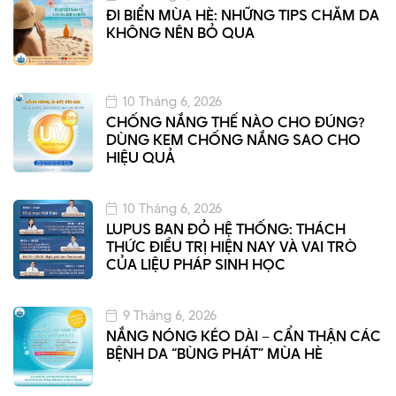
ĐI BIỂN MÙA HÈ: NHỮNG TIPS CHĂM DA
KHÔNG NÊN BỎ QUA
10 Tháng 6, 2026
CHỐNG NẮNG THẾ NÀO CHO ĐÚNG?
DÙNG KEM CHỐNG NẮNG SAO CHO
HIỆU QUẢ
10 Tháng 6, 2026
LUPUS BAN ĐỎ HỆ THỐNG: THÁCH
THỨC ĐIỀU TRỊ HIỆN NAY VÀ VAI TRÒ
CỦA LIỆU PHÁP SINH HỌC
9 Tháng 6, 2026
NẮNG NÓNG KÉO DÀI – CẨN THẬN CÁC
BỆNH DA “BÙNG PHÁT” MÙA HÈ