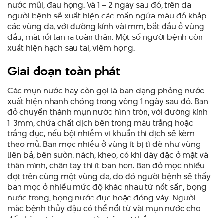
nước mũi, đau họng. Và 1 – 2 ngày sau đó, trên da
người bệnh sẽ xuất hiện các mẩn ngứa màu đỏ khắp
các vùng da, với đường kính vài mm, bắt đầu ở vùng
đầu, mắt rồi lan ra toàn thân. Một số người bệnh còn
xuất hiện hạch sau tai, viêm họng.
Giai đoạn toàn phát
Các mụn nước hay còn gọi là ban dạng phỏng nước
xuất hiện nhanh chóng trong vòng 1 ngày sau đó. Ban
đỏ chuyển thành mụn nước hình tròn, với đường kính
1-3mm, chứa chất dịch bên trong màu trắng hoặc
trắng đục, nếu bội nhiễm vi khuẩn thì dịch sẽ kèm
theo mủ. Ban mọc nhiều ở vùng ít bị tì đè như vùng
liên bả, bên sườn, nách, kheo, có khi dày đặc ở mặt và
thân mình, chân tay thì ít ban hơn. Ban đỏ mọc nhiều
đợt trên cùng một vùng da, do đó người bệnh sẽ thấy
ban mọc ở nhiều mức độ khác nhau từ nốt sẩn, bọng
nước trong, bọng nước đục hoặc đóng vảy. Người
mắc bệnh thủy đậu có thể nổi từ vài mụn nước cho