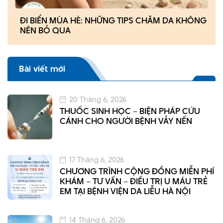
ĐI BIỂN MÙA HÈ: NHỮNG TIPS CHĂM DA KHÔNG
NÊN BỎ QUA
Bài viết mới
20 Tháng 6, 2026
THUỐC SINH HỌC – BIỆN PHÁP CỨU
CÁNH CHO NGƯỜI BỆNH VẢY NẾN
17 Tháng 6, 2026
CHƯƠNG TRÌNH CỘNG ĐỒNG MIỄN PHÍ
KHÁM – TƯ VẤN – ĐIỀU TRỊ U MÁU TRẺ
EM TẠI BỆNH VIỆN DA LIỄU HÀ NỘI
14 Tháng 6, 2026