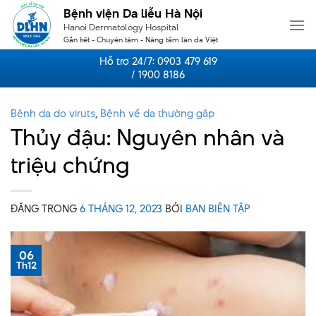
Skip
Bệnh viện Da liễu Hà Nội
to
Hanoi Dermatology Hospital
content
Gắn kết - Chuyên tâm - Nâng tầm làn da Việt
Hỗ trợ 24/7:
0903 479 619
/ 1900 8186
Bệnh da do viruts
,
Bệnh về da thường gặp
Thủy đậu: Nguyên nhân và
triệu chứng
ĐĂNG TRONG
6 THÁNG 12, 2023
BỞI
BAN BIÊN TẬP
06
Th12