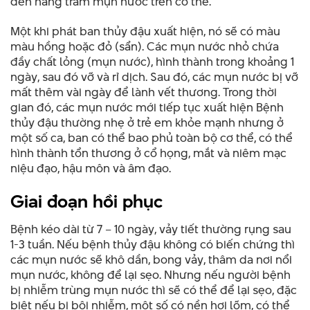
đến hàng trăm mụn nước trên cơ thể.
Một khi phát ban thủy đậu xuất hiện, nó sẽ có màu
màu hồng hoặc đỏ (sẩn). Các mụn nước nhỏ chứa
đầy chất lỏng (mụn nước), hình thành trong khoảng 1
ngày, sau đó vỡ và rỉ dịch. Sau đó, các mụn nước bị vỡ
mất thêm vài ngày để lành vết thương. Trong thời
gian đó, các mụn nước mới tiếp tục xuất hiện Bệnh
thủy đậu thường nhẹ ở trẻ em khỏe mạnh nhưng ở
một số ca, ban có thể bao phủ toàn bộ cơ thể, có thể
hình thành tổn thương ở cổ họng, mắt và niêm mạc
niệu đạo, hậu môn và âm đạo.
Giai đoạn hồi phục
Bệnh kéo dài từ 7 – 10 ngày, vảy tiết thường rụng sau
1-3 tuần. Nếu bệnh thủy đậu không có biến chứng thì
các mụn nước sẽ khô dần, bong vảy, thâm da nơi nổi
mụn nước, không để lại sẹo. Nhưng nếu người bệnh
bị nhiễm trùng mụn nước thì sẽ có thể để lại sẹo, đặc
biệt nếu bị bội nhiễm, một số có nền hơi lõm, có thể