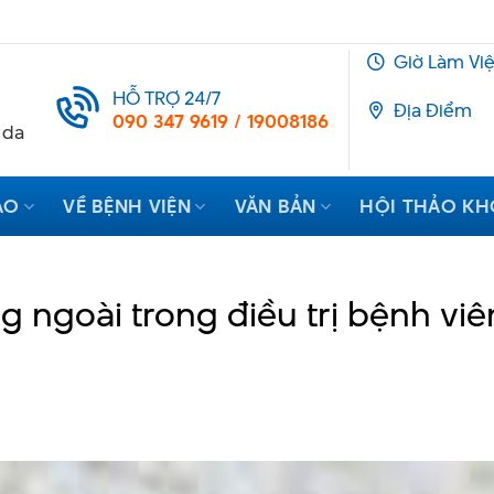
Giờ Làm Vi
HỖ TRỢ 24/7
Địa Điểm
090 347 9619 / 19008186
 da
ẠO
VỀ BỆNH VIỆN
VĂN BẢN
HỘI THẢO K
g ngoài trong điều trị bệnh vi