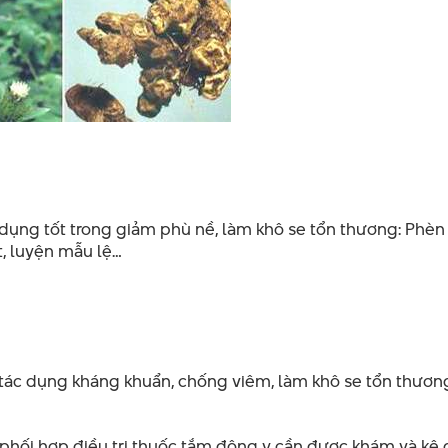
 dụng tốt trong giảm phù nề, làm khô se tổn thương: Phèn 
t, luyện mẫu lệ…
ó tác dụng kháng khuẩn, chống viêm, làm khô se tổn thươn
 phối hợp điều trị thuốc tắm đông y cần được khám và kê 