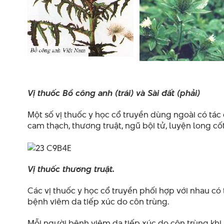
Vị thuốc Bồ công anh (trái) và Sài đất (phải)
Một số vị thuốc y học cổ truyền dùng ngoài có tác
cam thạch, thương truật, ngũ bội tử, luyện long cố
Vị thuốc thương truật.
Các vị thuốc y học cổ truyền phối hợp với nhau c
bệnh viêm da tiếp xúc do côn trùng.
Mỗi người bệnh viêm da tiếp xúc do côn trùng khi