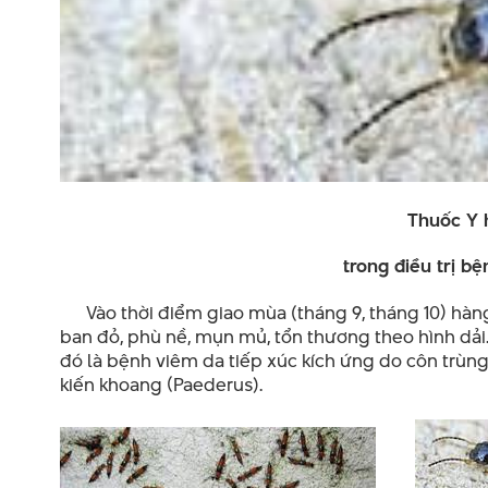
Thuốc Y 
trong điều trị b
ệ
Vào thời điểm giao mùa (tháng 9, tháng 10) hàng 
ban đỏ, phù nề, mụn mủ, tổn thương theo hình dả
đó là bệnh viêm da tiếp xúc kích ứng do côn trùng.
kiến khoang (Paederus).