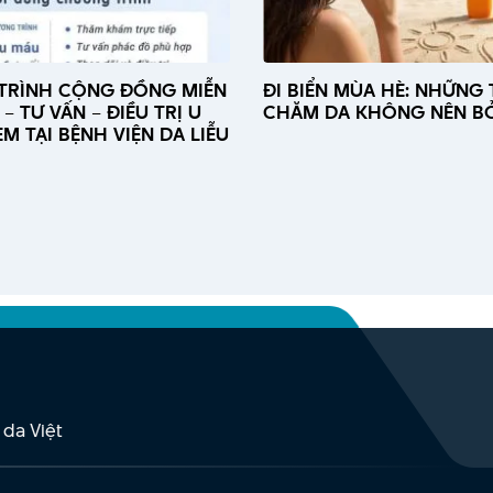
TRÌNH CỘNG ĐỒNG MIỄN
ĐI BIỂN MÙA HÈ: NHỮNG 
– TƯ VẤN – ĐIỀU TRỊ U
CHĂM DA KHÔNG NÊN B
M TẠI BỆNH VIỆN DA LIỄU
 da Việt