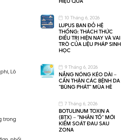
HIỆU QUẢ
10 Tháng 6, 2026
LUPUS BAN ĐỎ HỆ
THỐNG: THÁCH THỨC
ĐIỀU TRỊ HIỆN NAY VÀ VAI
TRÒ CỦA LIỆU PHÁP SINH
HỌC
9 Tháng 6, 2026
phi, Lô
NẮNG NÓNG KÉO DÀI –
CẨN THẬN CÁC BỆNH DA
“BÙNG PHÁT” MÙA HÈ
7 Tháng 6, 2026
BOTULINUM TOXIN A
(BTX) – “NHÂN TỐ” MỚI
g trong
KIỂM SOÁT ĐAU SAU
ZONA
đơn, phối