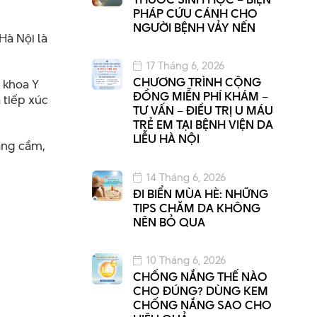
PHÁP CỨU CÁNH CHO
NGƯỜI BỆNH VẢY NẾN
Hà Nội là
17 Tháng 6, 2026
CHƯƠNG TRÌNH CỘNG
, khoa Y
ĐỒNG MIỄN PHÍ KHÁM –
 tiếp xúc
TƯ VẤN – ĐIỀU TRỊ U MÁU
TRẺ EM TẠI BỆNH VIỆN DA
LIỄU HÀ NỘI
àng cầm,
14 Tháng 6, 2026
ĐI BIỂN MÙA HÈ: NHỮNG
TIPS CHĂM DA KHÔNG
NÊN BỎ QUA
10 Tháng 6, 2026
CHỐNG NẮNG THẾ NÀO
CHO ĐÚNG? DÙNG KEM
CHỐNG NẮNG SAO CHO