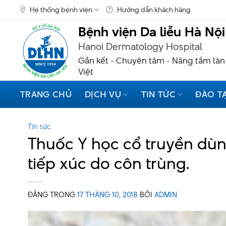
Skip
Hệ thống bệnh viện
Hướng dẫn khách hàng
to
content
Bệnh viện Da liễu Hà Nội
Hanoi Dermatology Hospital
Gắn kết - Chuyên tâm - Nâng tầm làn
Việt
TRANG CHỦ
DỊCH VỤ
TIN TỨC
ĐÀO T
Tin tức
Thuốc Y học cổ truyền dùn
tiếp xúc do côn trùng.
ĐĂNG TRONG
17 THÁNG 10, 2018
BỞI
ADMIN