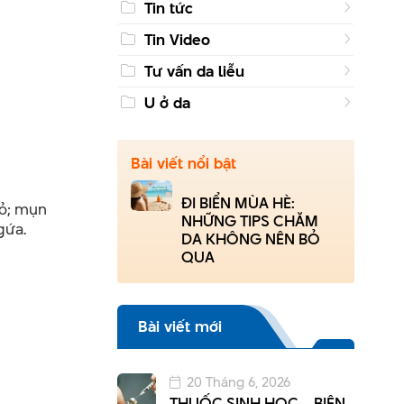
Tin tức
Tin Video
Tư vấn da liễu
U ở da
Bài viết nổi bật
ĐI BIỂN MÙA HÈ:
hỏ; mụn
NHỮNG TIPS CHĂM
gứa.
DA KHÔNG NÊN BỎ
QUA
Bài viết mới
20 Tháng 6, 2026
THUỐC SINH HỌC – BIỆN