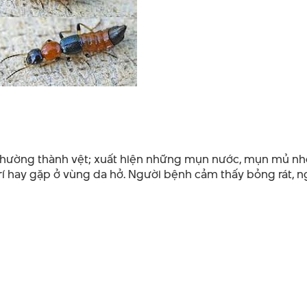
đỏ, thường thành vệt; xuất hiện những mụn nước, mụn mủ n
rí hay gặp ở vùng da hở. Người bệnh cảm thấy bỏng rát, n