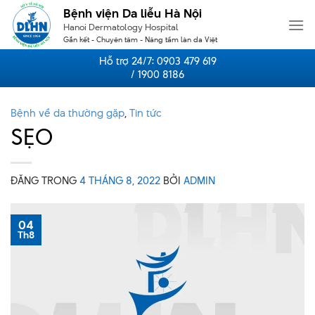
Skip
Bệnh viện Da liễu Hà Nội
to
Hanoi Dermatology Hospital
content
Gắn kết - Chuyên tâm - Nâng tầm làn da Việt
Hỗ trợ 24/7:
0903 479 619
/ 1900 8186
Bệnh về da thường gặp
,
Tin tức
SẸO
ĐĂNG TRONG
4 THÁNG 8, 2022
BỞI
ADMIN
04
Th8