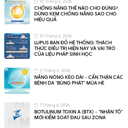
10 Tháng 6, 2026
CHỐNG NẮNG THẾ NÀO CHO ĐÚNG?
DÙNG KEM CHỐNG NẮNG SAO CHO
HIỆU QUẢ
10 Tháng 6, 2026
LUPUS BAN ĐỎ HỆ THỐNG: THÁCH
THỨC ĐIỀU TRỊ HIỆN NAY VÀ VAI TRÒ
CỦA LIỆU PHÁP SINH HỌC
9 Tháng 6, 2026
NẮNG NÓNG KÉO DÀI – CẨN THẬN CÁC
BỆNH DA “BÙNG PHÁT” MÙA HÈ
7 Tháng 6, 2026
BOTULINUM TOXIN A (BTX) – “NHÂN TỐ”
MỚI KIỂM SOÁT ĐAU SAU ZONA