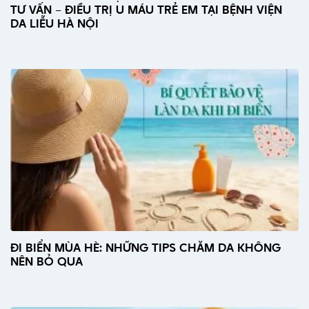
TƯ VẤN – ĐIỀU TRỊ U MÁU TRẺ EM TẠI BỆNH VIỆN
DA LIỄU HÀ NỘI
ĐI BIỂN MÙA HÈ: NHỮNG TIPS CHĂM DA KHÔNG
NÊN BỎ QUA