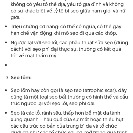
không có yếu tố thể địa, yếu tố gia đình và không
có sự khác biệt về tỷ lệ bị sẹo giữa nam giới và nữ
giới.
Triệu chứng cơ năng: có thể có ngứa, có thể gây
hạn chế vận động khi mô sẹo đi qua các khớp.
Ngược lại với sẹo lồi, các phẫu thuật sửa sẹo (đúng
cách) với sẹo phì đại thực sự, thường có kết quả
tốt về mặt thẩm mỹ.
Sẹo lõm:
Sẹo lõm hay còn gọi là sẹo teo (atrophic scar): đây
cũng là một loại sẹo bất thường có hình thể và cấu
trúc ngược lại với sẹo lồi, sẹo phì đại.
Sẹo là các lỗ, rãnh sâu, thấp hơn bề mặt da lành
xung quanh – hậu quả của sự mất hoặc thiếu hụt
các cấu trúc cơ bản của trung bì da và tổ chức
dưới da như các tổ chức sợi, cơ, mỡ trong quá trình