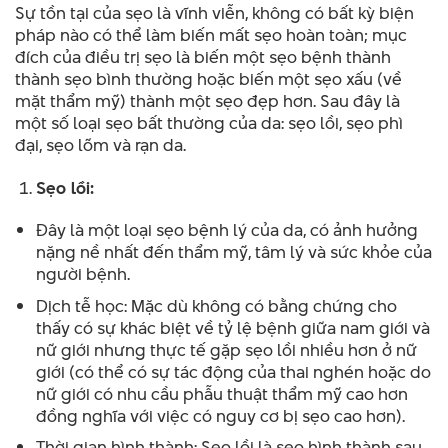
Sự tồn tại của sẹo là vĩnh viễn, không có bất kỳ biện
pháp nào có thể làm biến mất sẹo hoàn toàn; mục
đích của điều trị sẹo là biến một sẹo bệnh thành
thành sẹo bình thường hoặc biến một sẹo xấu (về
mặt thẩm mỹ) thành một sẹo đẹp hơn. Sau đây là
một số loại sẹo bất thường của da: sẹo lồi, sẹo phì
đại, sẹo lõm và rạn da.
Sẹo lồi:
Đây là một loại sẹo bệnh lý của da, có ảnh hưởng
nặng nề nhất đến thẩm mỹ, tâm lý và sức khỏe của
người bệnh.
Dịch tễ học: Mặc dù không có bằng chứng cho
thấy có sự khác biệt về tỷ lệ bệnh giữa nam giới và
nữ giới nhưng thực tế gặp sẹo lồi nhiều hơn ở nữ
giới (có thể có sự tác động của thai nghén hoặc do
nữ giới có nhu cầu phẫu thuật thẩm mỹ cao hơn
đồng nghĩa với việc có nguy cơ bị sẹo cao hơn).
Thời gian hình thành: Sẹo lồi là sẹo hình thành sau