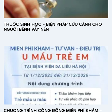
THUỐC SINH HỌC – BIỆN PHÁP CỨU CÁNH CHO
NGƯỜI BỆNH VẢY NẾN
CHƯƠNG TRÌNH CỘNG ĐỒNG MIỄN PHÍ KHÁM –