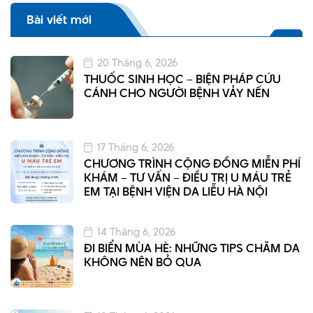
Bài viết mới
20 Tháng 6, 2026
THUỐC SINH HỌC – BIỆN PHÁP CỨU
CÁNH CHO NGƯỜI BỆNH VẢY NẾN
17 Tháng 6, 2026
CHƯƠNG TRÌNH CỘNG ĐỒNG MIỄN PHÍ
KHÁM – TƯ VẤN – ĐIỀU TRỊ U MÁU TRẺ
EM TẠI BỆNH VIỆN DA LIỄU HÀ NỘI
14 Tháng 6, 2026
ĐI BIỂN MÙA HÈ: NHỮNG TIPS CHĂM DA
KHÔNG NÊN BỎ QUA