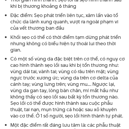
khi bị thương khoảng 6 tháng
Đặc điểm: Sẹo phát triển liên tục, xâm lấn vào tổ
chức da lành xung quanh, vượt ra ngoài phạm vi
của vết thương ban đầu
Khối sẹo có thể có thời điểm tạm dừng phát triển
nhưng không có biểu hiện tự thoái lui theo thời
gian.
Có một số vùng da đặc biệt trên cơ thể, có nguy cơ
cao hình thành sẹo lồi sau khi bị tổn thương như:
vùng dái tai, vành tai; vùng có râu trên mặt; vùng
ngực trước xương ức; vùng da trên cơ delta của
cánh tay; vùng lưng trên; vùng mu…. Ngược lại,
vùng da gan tay, lòng bàn chân, mí mắt hầu như
không thấy có sẹo lồi sau bất kỳ tổn thương nào.
Sẹo lồi có thể được hình thành sau cuộc phẫu
thuật, tai nạn, mụn trứng cá hoặc sau xỏ khuyên
vào cơ thể. Ở 1 số người, sẹo lồi hình thành tự phát.
Một đặc điểm rất đáng lưu tâm là: các phẫu thuật