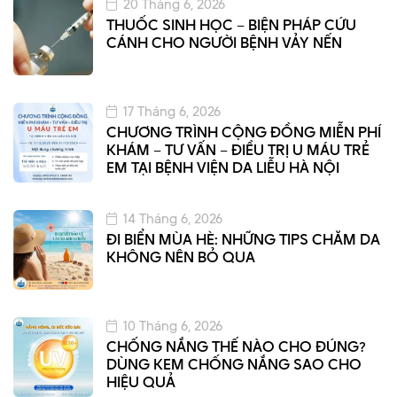
20 Tháng 6, 2026
THUỐC SINH HỌC – BIỆN PHÁP CỨU
CÁNH CHO NGƯỜI BỆNH VẢY NẾN
17 Tháng 6, 2026
CHƯƠNG TRÌNH CỘNG ĐỒNG MIỄN PHÍ
KHÁM – TƯ VẤN – ĐIỀU TRỊ U MÁU TRẺ
EM TẠI BỆNH VIỆN DA LIỄU HÀ NỘI
14 Tháng 6, 2026
ĐI BIỂN MÙA HÈ: NHỮNG TIPS CHĂM DA
KHÔNG NÊN BỎ QUA
10 Tháng 6, 2026
CHỐNG NẮNG THẾ NÀO CHO ĐÚNG?
DÙNG KEM CHỐNG NẮNG SAO CHO
HIỆU QUẢ