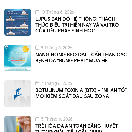
10 Tháng 6, 2026
LUPUS BAN ĐỎ HỆ THỐNG: THÁCH
THỨC ĐIỀU TRỊ HIỆN NAY VÀ VAI TRÒ
CỦA LIỆU PHÁP SINH HỌC
9 Tháng 6, 2026
NẮNG NÓNG KÉO DÀI – CẨN THẬN CÁC
BỆNH DA “BÙNG PHÁT” MÙA HÈ
7 Tháng 6, 2026
BOTULINUM TOXIN A (BTX) – “NHÂN TỐ”
MỚI KIỂM SOÁT ĐAU SAU ZONA
5 Tháng 6, 2026
TRẺ HÓA DA AN TOÀN BẰNG HUYẾT
TƯƠNG GIÀU TIỂU CẦU (PRP)