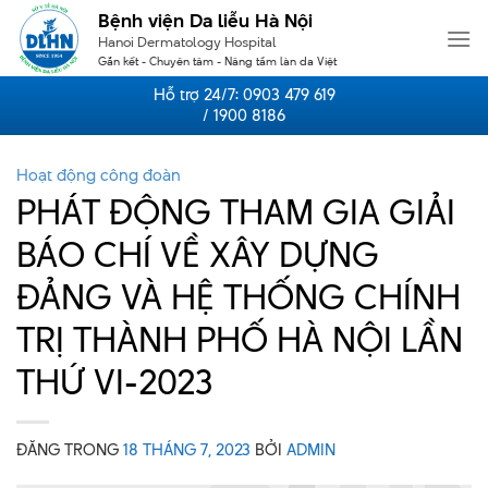
Skip
Bệnh viện Da liễu Hà Nội
to
Hanoi Dermatology Hospital
content
Gắn kết - Chuyên tâm - Nâng tầm làn da Việt
Hỗ trợ 24/7:
0903 479 619
/ 1900 8186
Hoạt động công đoàn
PHÁT ĐỘNG THAM GIA GIẢI
BÁO CHÍ VỀ XÂY DỰNG
ĐẢNG VÀ HỆ THỐNG CHÍNH
TRỊ THÀNH PHỐ HÀ NỘI LẦN
THỨ VI-2023
ĐĂNG TRONG
18 THÁNG 7, 2023
BỞI
ADMIN