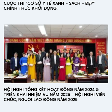
CUỘC THI “CƠ SỞ Y TẾ XANH – SẠCH – ĐẸP”
CHÍNH THỨC KHỞI ĐỘNG!
HỘI NGHỊ TỔNG KẾT HOẠT ĐỘNG NĂM 2024 &
TRIỂN KHAI NHIỆM VỤ NĂM 2025 – HỘI NGHỊ VIÊN
CHỨC, NGƯỜI LAO ĐỘNG NĂM 2025