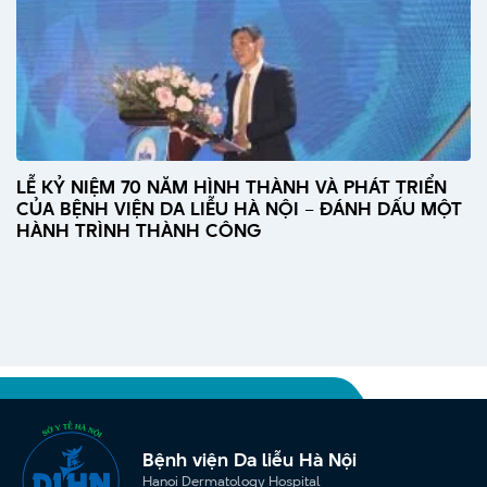
LỄ KỶ NIỆM 70 NĂM HÌNH THÀNH VÀ PHÁT TRIỂN
CỦA BỆNH VIỆN DA LIỄU HÀ NỘI – ĐÁNH DẤU MỘT
HÀNH TRÌNH THÀNH CÔNG
Bệnh viện Da liễu Hà Nội
Hanoi Dermatology Hospital