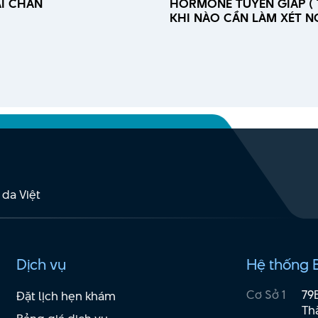
I CHÂN
HORMONE TUYẾN GIÁP ( T
KHI NÀO CẦN LÀM XÉT N
 da Việt
Dịch vụ
Hệ thống 
Cơ Sở 1
79
Đặt lịch hẹn khám
Th