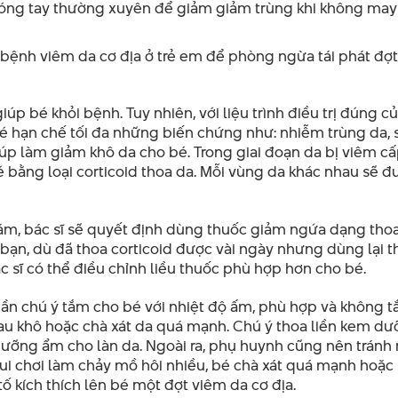
móng tay thường xuyên để giảm giảm trùng khi không may 
bệnh viêm da cơ địa ở trẻ em để phòng ngừa tái phát đợt
úp bé khỏi bệnh. Tuy nhiên, với liệu trình điều trị đúng củ
 bé hạn chế tối đa những biến chứng như: nhiễm trùng da, 
iúp làm giảm khô da cho bé. Trong giai đoạn da bị viêm c
bé bằng loại corticoid thoa da. Mỗi vùng da khác nhau sẽ 
khám, bác sĩ sẽ quyết định dùng thuốc giảm ngứa dạng tho
 bạn, dù đã thoa corticoid được vài ngày nhưng dùng lại t
 sĩ có thể điều chỉnh liều thuốc phù hợp hơn cho bé.
cần chú ý tắm cho bé với nhiệt độ ấm, phù hợp và không 
lau khô hoặc chà xát da quá mạnh. Chú ý thoa liền kem d
ì dưỡng ẩm cho làn da. Ngoài ra, phụ huynh cũng nên trán
ui chơi làm chảy mồ hôi nhiều, bé chà xát quá mạnh hoặc
 kích thích lên bé một đợt viêm da cơ địa.