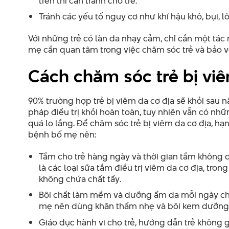
trên thì cần tránh cho trẻ.
Tránh các yếu tố nguy cơ như khí hậu khô, bụi, 
Với những trẻ có làn da nhạy cảm, chỉ cần một tác 
mẹ cần quan tâm trong việc chăm sóc trẻ và bảo v
Cách chăm sóc trẻ bị viê
90% trường hợp trẻ bị viêm da cơ địa sẽ khỏi sau 
pháp điều trị khỏi hoàn toàn, tuy nhiên vẫn có nh
quá lo lắng. Để chăm sóc trẻ bị viêm da cơ địa, h
bệnh bố mẹ nên:
Tắm cho trẻ hàng ngày và thời gian tắm không qu
là các loại sữa tắm điều trị viêm da cơ địa, tro
không chứa chất tẩy.
Bôi chất làm mềm và dưỡng ẩm da mỗi ngày cho 
mẹ nên dùng khăn thấm nhẹ và bôi kem dưỡng ch
Giáo dục hành vi cho trẻ, hướng dẫn trẻ không g