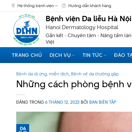
Skip
Hệ thống bệnh viện
Hướng dẫn khách hàng
to
content
Bệnh viện Da liễu Hà Nội
Hanoi Dermatology Hospital
Gắn kết - Chuyên tâm - Nâng tầm làn
Việt
TRANG CHỦ
DỊCH VỤ
TIN TỨC
ĐÀO T
Bệnh da dị ứng, miễn dịch
,
Bệnh về da thường gặp
Những cách phòng bệnh vi
ĐĂNG TRONG
6 THÁNG 12, 2023
BỞI
BAN BIÊN TẬP
06