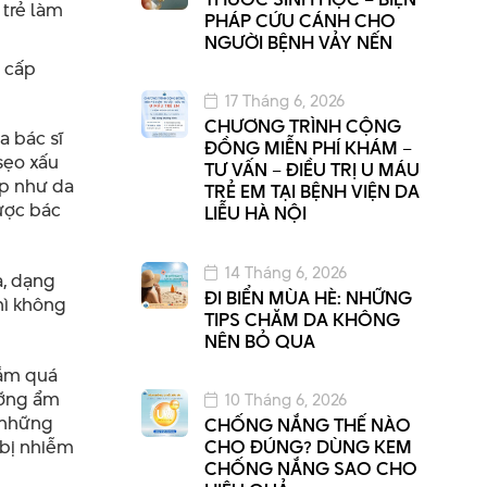
trẻ làm
PHÁP CỨU CÁNH CHO
NGƯỜI BỆNH VẢY NẾN
 cấp
17 Tháng 6, 2026
CHƯƠNG TRÌNH CỘNG
a bác sĩ
ĐỒNG MIỄN PHÍ KHÁM –
sẹo xấu
TƯ VẤN – ĐIỀU TRỊ U MÁU
ấp như da
TRẺ EM TẠI BỆNH VIỆN DA
được bác
LIỄU HÀ NỘI
14 Tháng 6, 2026
a, dạng
ĐI BIỂN MÙA HÈ: NHỮNG
hì không
TIPS CHĂM DA KHÔNG
NÊN BỎ QUA
tắm quá
ưỡng ẩm
10 Tháng 6, 2026
h những
CHỐNG NẮNG THẾ NÀO
 bị nhiễm
CHO ĐÚNG? DÙNG KEM
CHỐNG NẮNG SAO CHO