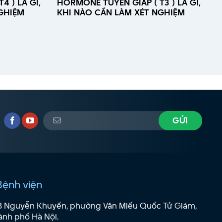
4 ) LÀ GÌ,
HORMONE TUYẾN GIÁP ( T3 ) LÀ GÌ,
GHIỆM
KHI NÀO CẦN LÀM XÉT NGHIỆM
Bệnh viện
B Nguyễn Khuyến, phường Văn Miếu Quốc Tử Giám,
ành phố Hà Nội.