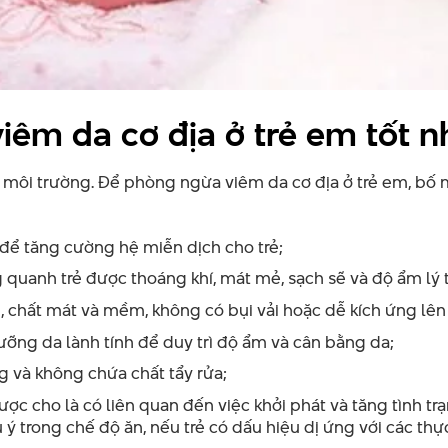
êm da cơ địa ở trẻ em tốt n
ố môi trường. Để phòng ngừa viêm da cơ địa ở trẻ em, bố
để tăng cường hệ miễn dịch cho trẻ;
quanh trẻ được thoáng khí, mát mẻ, sạch sẽ và độ ẩm lý 
 chất mát và mềm, không có bụi vải hoặc dễ kích ứng lên
ng da lành tính để duy trì độ ẩm và cân bằng da;
 và không chứa chất tẩy rửa;
c cho là có liên quan đến việc khởi phát và tăng tình tr
u ý trong chế độ ăn, nếu trẻ có dấu hiệu dị ứng với các t