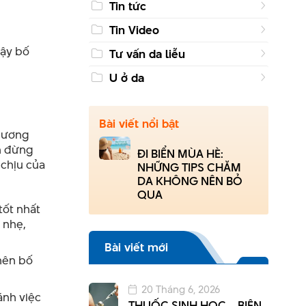
Tin tức
Tin Video
vậy bố
Tư vấn da liễu
U ở da
Bài viết nổi bật
phương
nh đừng
ĐI BIỂN MÙA HÈ:
 chịu của
NHỮNG TIPS CHĂM
DA KHÔNG NÊN BỎ
QUA
tốt nhất
 nhẹ,
Bài viết mới
nên bố
20 Tháng 6, 2026
ánh việc
THUỐC SINH HỌC – BIỆN