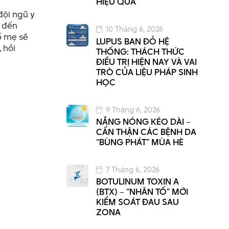
HIỆU QUẢ
đội ngũ y
é đến
10 Tháng 6, 2026
ố mẹ sẽ
LUPUS BAN ĐỎ HỆ
 hồi
THỐNG: THÁCH THỨC
ĐIỀU TRỊ HIỆN NAY VÀ VAI
TRÒ CỦA LIỆU PHÁP SINH
HỌC
9 Tháng 6, 2026
NẮNG NÓNG KÉO DÀI –
CẨN THẬN CÁC BỆNH DA
“BÙNG PHÁT” MÙA HÈ
7 Tháng 6, 2026
BOTULINUM TOXIN A
(BTX) – “NHÂN TỐ” MỚI
KIỂM SOÁT ĐAU SAU
ZONA