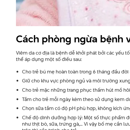
Cách phòng ngừa bệnh vi
Viêm da cơ địa là bệnh dễ khởi phát bởi các yếu t
thể áp dụng một số điều sau:
Cho trẻ bú mẹ hoàn toàn trong 6 tháng đầu đời 
Giữ cho khu vực phòng ngủ và môi trường xung 
Cho trẻ mặc những trang phục thấm hút mồ hôi,
Tắm cho trẻ mỗi ngày kèm theo sử dụng kem dưỡ
Chọn sữa tắm có độ pH phù hợp, không kích ứng
Chế độ dinh dưỡng hợp lý: Một số thực phẩm đượ
như thịt bò, sữa, trứng gà,… Vì vậy bố mẹ cần lư