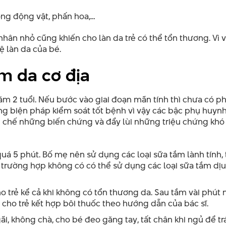
lông động vật, phấn hoa,…
nhân nhỏ cũng khiến cho làn da trẻ có thể tổn thương. Vì 
ệ làn da của bé.
m da cơ địa
năm 2 tuổi. Nếu bước vào giai đoạn mãn tính thì chưa có 
ững biện pháp kiểm soát tốt bệnh vì vậy các bậc phụ huy
ạn chế những biến chứng và đẩy lùi những triệu chứng khó
á 5 phút. Bố mẹ nên sử dụng các loại sữa tắm lành tính, 
ng trường hợp không có có thể sử dụng các loại sữa tắm dịu
trẻ kể cả khi không có tổn thương da. Sau tắm vài phút 
o trẻ kết hợp bôi thuốc theo hướng dẫn của bác sĩ.
ãi, không chà, cho bé đeo găng tay, tất chân khi ngủ để tr