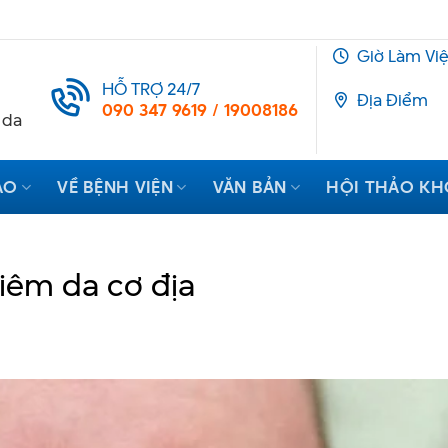
Giờ Làm Vi
HỖ TRỢ 24/7
Địa Điểm
090 347 9619 / 19008186
 da
ẠO
VỀ BỆNH VIỆN
VĂN BẢN
HỘI THẢO K
êm da cơ địa