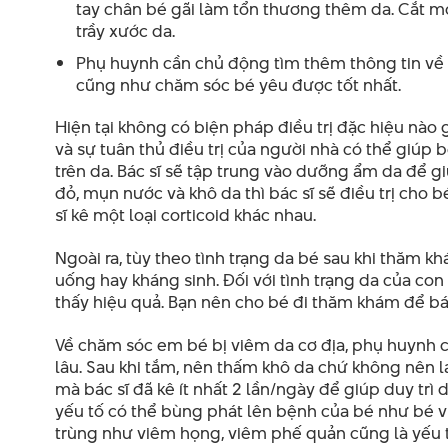
tay chân bé gãi làm tổn thương thêm da. Cắt 
trầy xước da.
Phụ huynh cần chủ động tìm thêm thông tin về 
cũng như chăm sóc bé yêu được tốt nhất.
Hiện tại không có biện pháp điều trị đặc hiệu nào gi
và sự tuân thủ điều trị của người nhà có thể giúp
trên da. Bác sĩ sẽ tập trung vào dưỡng ẩm da để g
đỏ, mụn nước và khô da thì bác sĩ sẽ điều trị cho 
sĩ kê một loại corticoid khác nhau.
Ngoài ra, tùy theo tình trạng da bé sau khi thăm 
uống hay kháng sinh. Đối với tình trạng da của con
thấy hiệu quả. Bạn nên cho bé đi thăm khám để bác
Về chăm sóc em bé bị viêm da cơ địa, phụ huynh 
lâu. Sau khi tắm, nên thấm khô da chứ không nên 
mà bác sĩ đã kê ít nhất 2 lần/ngày để giúp duy tr
yếu tố có thể bùng phát lên bệnh của bé như bé v
trùng như viêm họng, viêm phế quản cũng là yếu tố