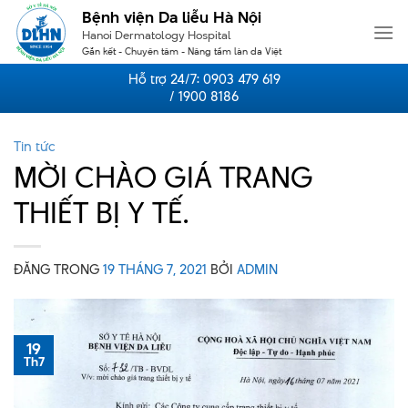
Skip
Bệnh viện Da liễu Hà Nội
to
Hanoi Dermatology Hospital
content
Gắn kết - Chuyên tâm - Nâng tầm làn da Việt
Hỗ trợ 24/7:
0903 479 619
/ 1900 8186
Tin tức
MỜI CHÀO GIÁ TRANG
THIẾT BỊ Y TẾ.
ĐĂNG TRONG
19 THÁNG 7, 2021
BỞI
ADMIN
19
Th7