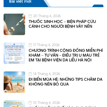
Bài viết mới
20 Tháng 6, 2026
THUỐC SINH HỌC – BIỆN PHÁP CỨU
CÁNH CHO NGƯỜI BỆNH VẢY NẾN
17 Tháng 6, 2026
CHƯƠNG TRÌNH CỘNG ĐỒNG MIỄN PHÍ
KHÁM – TƯ VẤN – ĐIỀU TRỊ U MÁU TRẺ
EM TẠI BỆNH VIỆN DA LIỄU HÀ NỘI
14 Tháng 6, 2026
ĐI BIỂN MÙA HÈ: NHỮNG TIPS CHĂM DA
KHÔNG NÊN BỎ QUA
10 Tháng 6, 2026