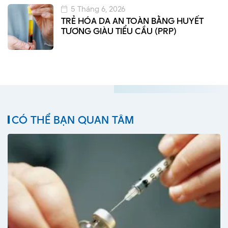
5 Tháng 6, 2026
TRẺ HÓA DA AN TOÀN BẰNG HUYẾT
TƯƠNG GIÀU TIỂU CẦU (PRP)
CÓ THỂ BẠN QUAN TÂM