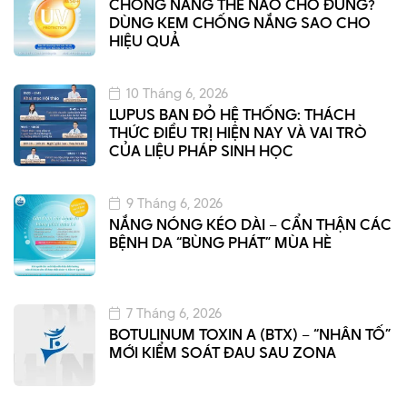
CHỐNG NẮNG THẾ NÀO CHO ĐÚNG?
DÙNG KEM CHỐNG NẮNG SAO CHO
HIỆU QUẢ
10 Tháng 6, 2026
LUPUS BAN ĐỎ HỆ THỐNG: THÁCH
THỨC ĐIỀU TRỊ HIỆN NAY VÀ VAI TRÒ
CỦA LIỆU PHÁP SINH HỌC
9 Tháng 6, 2026
NẮNG NÓNG KÉO DÀI – CẨN THẬN CÁC
BỆNH DA “BÙNG PHÁT” MÙA HÈ
7 Tháng 6, 2026
BOTULINUM TOXIN A (BTX) – “NHÂN TỐ”
MỚI KIỂM SOÁT ĐAU SAU ZONA