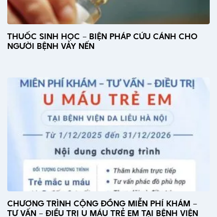
THUỐC SINH HỌC – BIỆN PHÁP CỨU CÁNH CHO
NGƯỜI BỆNH VẢY NẾN
CHƯƠNG TRÌNH CỘNG ĐỒNG MIỄN PHÍ KHÁM –
TƯ VẤN – ĐIỀU TRỊ U MÁU TRẺ EM TẠI BỆNH VIỆN