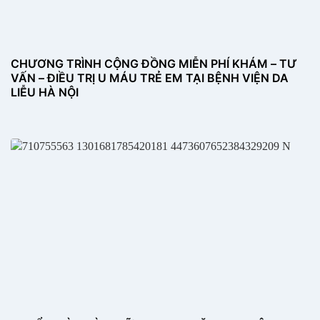
CHƯƠNG TRÌNH CỘNG ĐỒNG MIỄN PHÍ KHÁM – TƯ
VẤN – ĐIỀU TRỊ U MÁU TRẺ EM TẠI BỆNH VIỆN DA
LIỄU HÀ NỘI