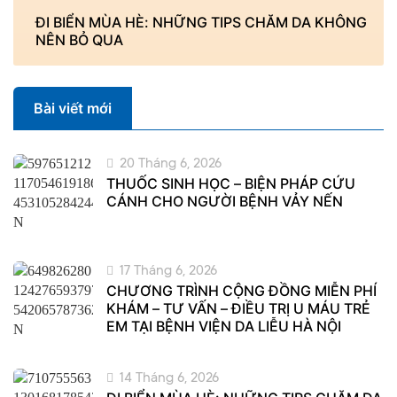
ĐI BIỂN MÙA HÈ: NHỮNG TIPS CHĂM DA KHÔNG
NÊN BỎ QUA
Bài viết mới
20 Tháng 6, 2026
THUỐC SINH HỌC – BIỆN PHÁP CỨU
CÁNH CHO NGƯỜI BỆNH VẢY NẾN
17 Tháng 6, 2026
CHƯƠNG TRÌNH CỘNG ĐỒNG MIỄN PHÍ
KHÁM – TƯ VẤN – ĐIỀU TRỊ U MÁU TRẺ
EM TẠI BỆNH VIỆN DA LIỄU HÀ NỘI
14 Tháng 6, 2026