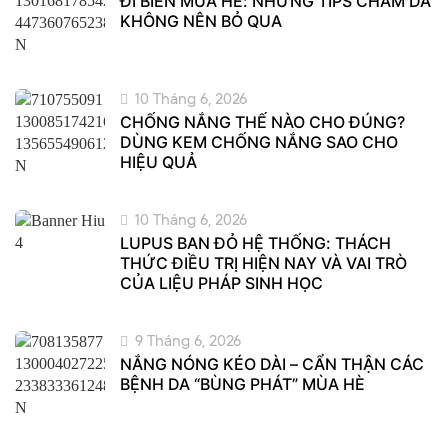
ĐI BIỂN MÙA HÈ: NHỮNG TIPS CHĂM DA
KHÔNG NÊN BỎ QUA
10 Tháng 6, 2026
CHỐNG NẮNG THẾ NÀO CHO ĐÚNG?
DÙNG KEM CHỐNG NẮNG SAO CHO
HIỆU QUẢ
10 Tháng 6, 2026
LUPUS BAN ĐỎ HỆ THỐNG: THÁCH
THỨC ĐIỀU TRỊ HIỆN NAY VÀ VAI TRÒ
CỦA LIỆU PHÁP SINH HỌC
9 Tháng 6, 2026
NẮNG NÓNG KÉO DÀI – CẨN THẬN CÁC
BỆNH DA “BÙNG PHÁT” MÙA HÈ