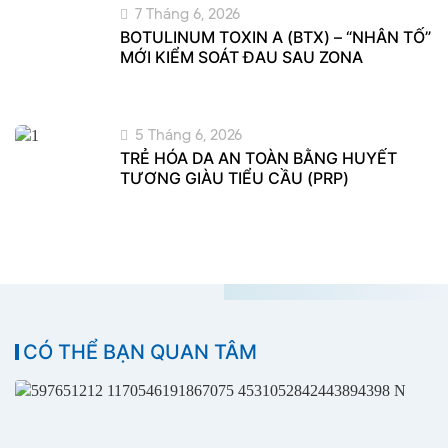
7 Tháng 6, 2026
BOTULINUM TOXIN A (BTX) – “NHÂN TỐ”
MỚI KIỂM SOÁT ĐAU SAU ZONA
5 Tháng 6, 2026
TRẺ HÓA DA AN TOÀN BẰNG HUYẾT
TƯƠNG GIÀU TIỂU CẦU (PRP)
CÓ THỂ BẠN QUAN TÂM