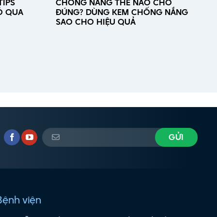
TIPS
CHỐNG NẮNG THẾ NÀO CHO
Ỏ QUA
ĐÚNG? DÙNG KEM CHỐNG NẮNG
SAO CHO HIỆU QUẢ
Bệnh viện