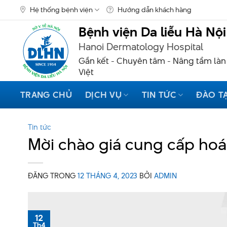
Skip
Hệ thống bệnh viện
Hướng dẫn khách hàng
to
content
Bệnh viện Da liễu Hà Nội
Hanoi Dermatology Hospital
Gắn kết - Chuyên tâm - Nâng tầm làn
Việt
TRANG CHỦ
DỊCH VỤ
TIN TỨC
ĐÀO T
Tin tức
Mời chào giá cung cấp hoá
ĐĂNG TRONG
12 THÁNG 4, 2023
BỞI
ADMIN
12
Th4