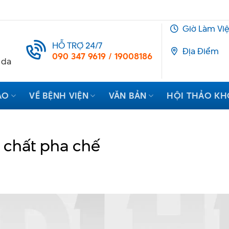
Giờ Làm Vi
HỖ TRỢ 24/7
Địa Điểm
090 347 9619 / 19008186
 da
ẠO
VỀ BỆNH VIỆN
VĂN BẢN
HỘI THẢO K
 chất pha chế