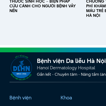
THUỐC SINH HỌC – BIỆN PHÁP
CHƯƠNG 
CỨU CÁNH CHO NGƯỜI BỆNH VẢY
PHÍ KHÁM 
NẾN
MÁU TRẺ E
HÀ NỘI
Bệnh viện Da liễu Hà Nội
Hanoi Dermatology Hospital
Gắn kết - Chuyên tâm - Nâng tầm làn
Bệnh viện
Khoa