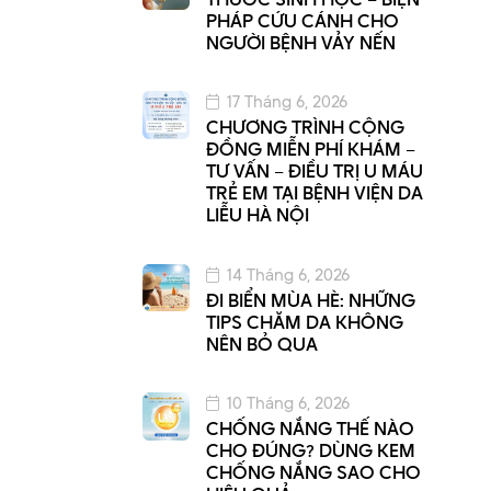
PHÁP CỨU CÁNH CHO
NGƯỜI BỆNH VẢY NẾN
17 Tháng 6, 2026
CHƯƠNG TRÌNH CỘNG
ĐỒNG MIỄN PHÍ KHÁM –
TƯ VẤN – ĐIỀU TRỊ U MÁU
TRẺ EM TẠI BỆNH VIỆN DA
LIỄU HÀ NỘI
14 Tháng 6, 2026
ĐI BIỂN MÙA HÈ: NHỮNG
TIPS CHĂM DA KHÔNG
NÊN BỎ QUA
10 Tháng 6, 2026
CHỐNG NẮNG THẾ NÀO
CHO ĐÚNG? DÙNG KEM
CHỐNG NẮNG SAO CHO