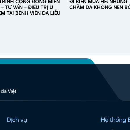
TRÌNH CỘNG ĐỒNG MIỄN
ĐI BIỂN MÙA HÈ: NHỮNG 
– TƯ VẤN – ĐIỀU TRỊ U
CHĂM DA KHÔNG NÊN B
M TẠI BỆNH VIỆN DA LIỄU
 da Việt
Dịch vụ
Hệ thống 