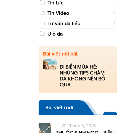
Tin tức
Tin Video
Tư vấn da liễu
U ở da
Bài viết nổi bật
ĐI BIỂN MÙA HÈ:
NHỮNG TIPS CHĂM
DA KHÔNG NÊN BỎ
QUA
Bài viết mới
20 Tháng 6, 2026
THUỐC SINH HỌC – BIỆN