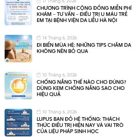
17 Tháng 6, 2026
CHƯƠNG TRÌNH CỘNG ĐỒNG MIỄN PHÍ
KHÁM – TƯ VẤN – ĐIỀU TRỊ U MÁU TRẺ
EM TẠI BỆNH VIỆN DA LIỄU HÀ NỘI
14 Tháng 6, 2026
ĐI BIỂN MÙA HÈ: NHỮNG TIPS CHĂM DA
KHÔNG NÊN BỎ QUA
10 Tháng 6, 2026
CHỐNG NẮNG THẾ NÀO CHO ĐÚNG?
DÙNG KEM CHỐNG NẮNG SAO CHO
HIỆU QUẢ
10 Tháng 6, 2026
LUPUS BAN ĐỎ HỆ THỐNG: THÁCH
THỨC ĐIỀU TRỊ HIỆN NAY VÀ VAI TRÒ
CỦA LIỆU PHÁP SINH HỌC