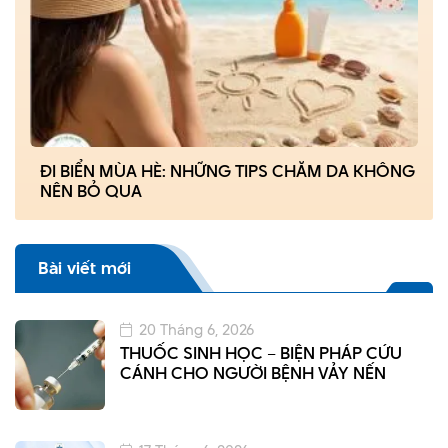
ĐI BIỂN MÙA HÈ: NHỮNG TIPS CHĂM DA KHÔNG
NÊN BỎ QUA
Bài viết mới
20 Tháng 6, 2026
THUỐC SINH HỌC – BIỆN PHÁP CỨU
CÁNH CHO NGƯỜI BỆNH VẢY NẾN