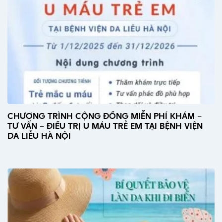
CHƯƠNG TRÌNH CỘNG ĐỒNG MIỄN PHÍ KHÁM –
TƯ VẤN – ĐIỀU TRỊ U MÁU TRẺ EM TẠI BỆNH VIỆN
DA LIỄU HÀ NỘI