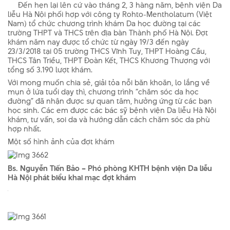
Đến hẹn lại lên cứ vào tháng 2, 3 hàng năm, bệnh viện Da
liễu Hà Nội phối hợp với công ty Rohto-Mentholatum (Việt
Nam) tổ chức chương trình khám Da học đường tại các
trường THPT và THCS trên địa bàn Thành phố Hà Nội. Đợt
khám năm nay được tổ chức từ ngày 19/3 đến ngày
23/3/2018 tại 05 trường THCS Vĩnh Tuy, THPT Hoàng Cầu,
THCS Tân Triều, THPT Đoàn Kết, THCS Khương Thượng với
tổng số 3.190 lượt khám.
Với mong muốn chia sẻ, giải tỏa nỗi băn khoăn, lo lắng về
mụn ở lứa tuổi dạy thì, chương trình “chăm sóc da học
đường” đã nhận được sự quan tâm, hưởng ứng từ các bạn
học sinh. Các em được các bác sỹ bệnh viện Da liễu Hà Nội
khám, tư vấn, soi da và hướng dẫn cách chăm sóc da phù
hợp nhất.
Một số hình ảnh của đợt khám
Bs. Nguyễn Tiến Bảo – Phó phòng KHTH bệnh viện Da liễu
Hà Nội phát biểu khai mạc đợt khám