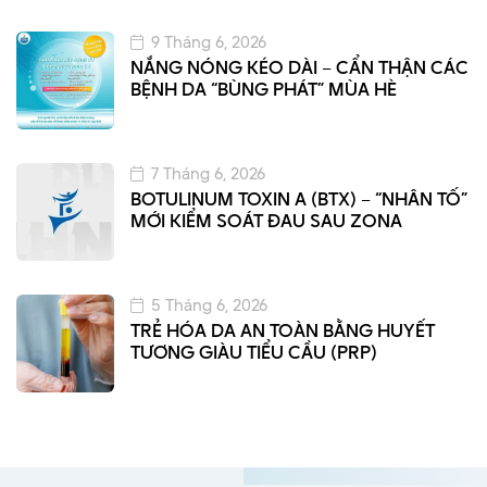
9 Tháng 6, 2026
NẮNG NÓNG KÉO DÀI – CẨN THẬN CÁC
BỆNH DA “BÙNG PHÁT” MÙA HÈ
7 Tháng 6, 2026
BOTULINUM TOXIN A (BTX) – “NHÂN TỐ”
MỚI KIỂM SOÁT ĐAU SAU ZONA
5 Tháng 6, 2026
TRẺ HÓA DA AN TOÀN BẰNG HUYẾT
TƯƠNG GIÀU TIỂU CẦU (PRP)