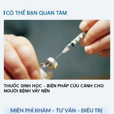
CÓ THỂ BẠN QUAN TÂM
THUỐC SINH HỌC – BIỆN PHÁP CỨU CÁNH CHO
NGƯỜI BỆNH VẢY NẾN