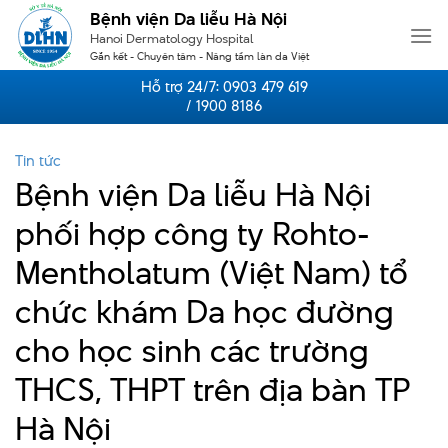
Skip
Bệnh viện Da liễu Hà Nội
to
Hanoi Dermatology Hospital
content
Gắn kết - Chuyên tâm - Nâng tầm làn da Việt
Hỗ trợ 24/7:
0903 479 619
/ 1900 8186
Tin tức
Bệnh viện Da liễu Hà Nội
phối hợp công ty Rohto-
Mentholatum (Việt Nam) tổ
chức khám Da học đường
cho học sinh các trường
THCS, THPT trên địa bàn TP
Hà Nội