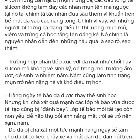
silicon không làm đay các nhân mụn lên mà ngược
lại nó lại chính là tác nhân đưa sâu thêm vì khuẩn trên
bề mặt da vào các nang lông. Chính vì vậy, với những
người bị trứng cá đang điều trị thì lượng mụn mủ,
viêm và trứng cá bọc tăng lên đáng kể. Nó chính là
nguyên nhân dẫn đến những hậu quả là sẹo rỗ, sẹo
thâm.
– Trường hợp phần tiếp xúc với da mặt như chổi hay
silicon mà không vệ sinh kỹ, để trong môi trường ẩm
ướt, dễ sinh ra nhiễm nấm. Nấm cũng làm tình trạng
mụn trở nên nặng nề và khó điều trị hơn.
– Hàng ngày tế bào da được thay thế sinh học.
Nhưng khi chà xát quá mạnh các lớp tế bào vừa được
tái tạo cũng bị “đánh bay”. Lớp tế bào mới tái tạo còn
non yếu, dễ hấp thụ bởi ánh nắng mặt trời sẽ trở nên
xạm, nám.
– Do da bị chà xát một lực mạnh hàng ngày sẽ làm
cho da bị co kéo, chảy xệ và mất dần độ đàn hồi trên