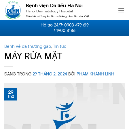
Skip
Bệnh viện Da liễu Hà Nội
to
Hanoi Dermatology Hospital
content
Gắn kết - Chuyên tâm - Nâng tầm làn da Việt
Hỗ trợ 24/7:
0903 479 619
/ 1900 8186
Bệnh về da thường gặp
,
Tin tức
MÁY RỬA MẶT
ĐĂNG TRONG
29 THÁNG 2, 2024
BỞI
PHẠM KHÁNH LINH
29
Th2