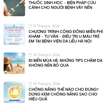
THUỐC SINH HỌC – BIỆN PHÁP CỨU
CÁNH CHO NGƯỜI BỆNH VẢY NẾN
17 Tháng 6, 2026
CHƯƠNG TRÌNH CỘNG ĐỒNG MIỄN PHÍ
KHÁM – TƯ VẤN – ĐIỀU TRỊ U MÁU TRẺ
EM TẠI BỆNH VIỆN DA LIỄU HÀ NỘI
14 Tháng 6, 2026
ĐI BIỂN MÙA HÈ: NHỮNG TIPS CHĂM DA
KHÔNG NÊN BỎ QUA
10 Tháng 6, 2026
CHỐNG NẮNG THẾ NÀO CHO ĐÚNG?
DÙNG KEM CHỐNG NẮNG SAO CHO
HIỆU QUẢ