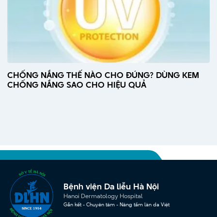
CHỐNG NẮNG THẾ NÀO CHO ĐÚNG? DÙNG KEM
CHỐNG NẮNG SAO CHO HIỆU QUẢ
Bệnh viện Da liễu Hà Nội
Hanoi Dermatology Hospital
Gắn kết - Chuyên tâm - Nâng tầm làn da Việt