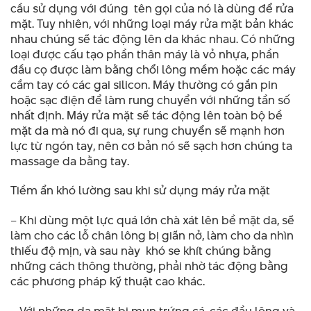
cầu sử dụng với đúng tên gọi của nó là dùng để rửa
mặt. Tuy nhiên, với những loại máy rửa mặt bản khác
nhau chúng sẽ tác động lên da khác nhau. Có những
loại được cấu tạo phần thân máy là vỏ nhựa, phần
đầu cọ được làm bằng chổi lông mềm hoặc các máy
cầm tay có các gai silicon. Máy thường có gắn pin
hoặc sạc điện để làm rung chuyển với những tần số
nhất định. Máy rửa mặt sẽ tác động lên toàn bộ bề
mặt da mà nó đi qua, sự rung chuyển sẽ mạnh hơn
lực từ ngón tay, nên cơ bản nó sẽ sạch hơn chúng ta
massage da bằng tay.
Tiềm ẩn khó lường sau khi sử dụng máy rửa mặt
– Khi dùng một lực quá lớn chà xát lên bề mặt da, sẽ
làm cho các lỗ chân lông bị giãn nở, làm cho da nhìn
thiếu độ mịn, và sau này khó se khít chúng bằng
những cách thông thường, phải nhờ tác động bằng
các phương pháp kỹ thuật cao khác.
– Với những da mặt bị mụn trứng cá, các đầu lông và