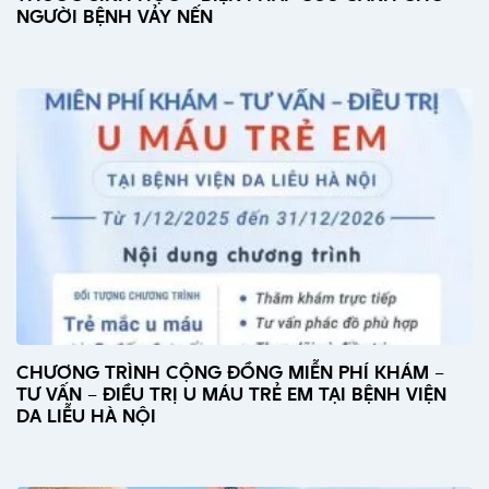
NGƯỜI BỆNH VẢY NẾN
CHƯƠNG TRÌNH CỘNG ĐỒNG MIỄN PHÍ KHÁM –
TƯ VẤN – ĐIỀU TRỊ U MÁU TRẺ EM TẠI BỆNH VIỆN
DA LIỄU HÀ NỘI