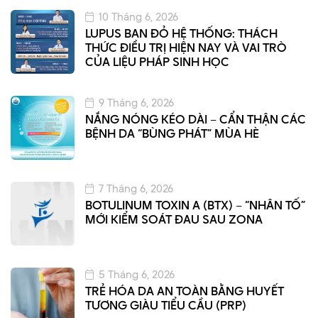
10 Tháng 6, 2026
LUPUS BAN ĐỎ HỆ THỐNG: THÁCH
THỨC ĐIỀU TRỊ HIỆN NAY VÀ VAI TRÒ
CỦA LIỆU PHÁP SINH HỌC
9 Tháng 6, 2026
NẮNG NÓNG KÉO DÀI – CẨN THẬN CÁC
BỆNH DA “BÙNG PHÁT” MÙA HÈ
7 Tháng 6, 2026
BOTULINUM TOXIN A (BTX) – “NHÂN TỐ”
MỚI KIỂM SOÁT ĐAU SAU ZONA
5 Tháng 6, 2026
TRẺ HÓA DA AN TOÀN BẰNG HUYẾT
TƯƠNG GIÀU TIỂU CẦU (PRP)