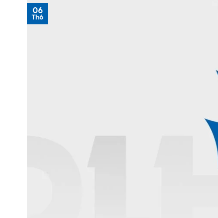
06
Th6