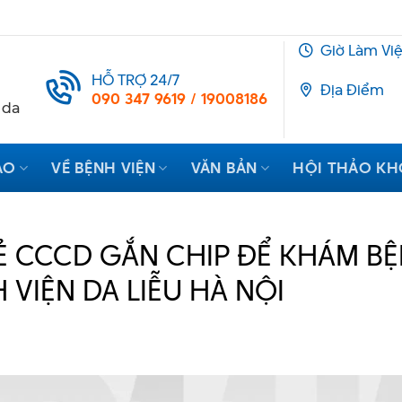
Giờ Làm Vi
HỖ TRỢ 24/7
Địa Điểm
090 347 9619 / 19008186
 da
ẠO
VỀ BỆNH VIỆN
VĂN BẢN
HỘI THẢO K
 CCCD GẮN CHIP ĐỂ KHÁM BỆ
 VIỆN DA LIỄU HÀ NỘI