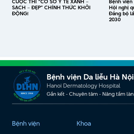
CUỘC THI “CƠ SỞ Y TẾ XANH –
Bệnh viện 
SẠCH – ĐẸP” CHÍNH THỨC KHỞI
Hội nghị q
ĐỘNG!
Đảng bộ lầ
2030
Bệnh viện Da liễu Hà Nội
Hanoi Dermatology Hospital
Gắn kết - Chuyên tâm - Nâng tầm làn
Bệnh viện
Khoa