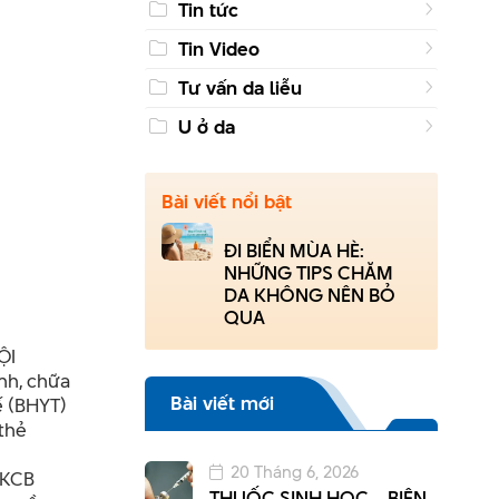
Tin tức
Tin Video
Tư vấn da liễu
U ở da
Bài viết nổi bật
ĐI BIỂN MÙA HÈ:
NHỮNG TIPS CHĂM
DA KHÔNG NÊN BỎ
QUA
ỘI
nh, chữa
Bài viết mới
ế (BHYT)
thẻ
20 Tháng 6, 2026
 KCB
THUỐC SINH HỌC – BIỆN