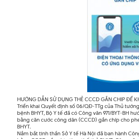
HƯỚNG DẪN SỬ DỤNG THẺ CCCD GẮN CHIP ĐỂ KHÁ
Triển khai Quyết định số 06/QĐ-TTg của Thủ tướng
bệnh BHYT, Bộ Y tế đã có Công văn 971/BYT-BH hướ
bằng căn cước công dân (CCCD) gắn chíp cho phé
BHYT.
Nắm bắt tinh thần Sở Y tế Hà Nội đã ban hành Côn