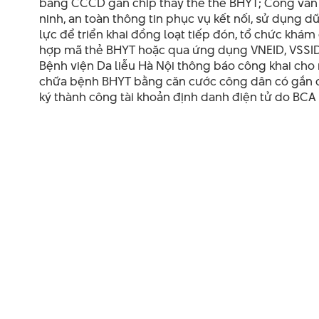
bằng CCCD gắn chip thay thế thẻ BHYT; Công văn s
ninh, an toàn thông tin phục vụ kết nối, sử dụng 
lực để triển khai đồng loạt tiếp đón, tổ chức kh
hợp mã thẻ BHYT hoặc qua ứng dụng VNEID, VSSID
Bệnh viện Da liễu Hà Nội thông báo công khai cho 
chữa bệnh BHYT bằng căn cước công dân có gắn ch
ký thành công tài khoản định danh điện tử do BCA