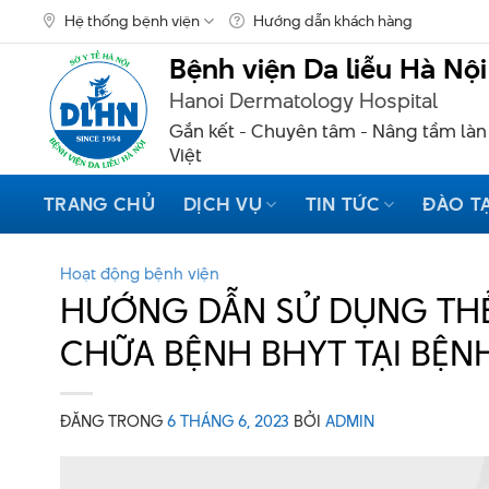
Skip
Hệ thống bệnh viện
Hướng dẫn khách hàng
to
content
Bệnh viện Da liễu Hà Nội
Hanoi Dermatology Hospital
Gắn kết - Chuyên tâm - Nâng tầm làn
Việt
TRANG CHỦ
DỊCH VỤ
TIN TỨC
ĐÀO T
Hoạt động bệnh viện
HƯỚNG DẪN SỬ DỤNG THẺ
CHỮA BỆNH BHYT TẠI BỆNH
ĐĂNG TRONG
6 THÁNG 6, 2023
BỞI
ADMIN