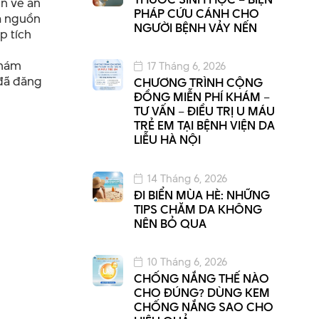
n về an
PHÁP CỨU CÁNH CHO
và nguồn
NGƯỜI BỆNH VẢY NẾN
p tích
khám
17 Tháng 6, 2026
 đã đăng
CHƯƠNG TRÌNH CỘNG
ĐỒNG MIỄN PHÍ KHÁM –
TƯ VẤN – ĐIỀU TRỊ U MÁU
TRẺ EM TẠI BỆNH VIỆN DA
LIỄU HÀ NỘI
14 Tháng 6, 2026
ĐI BIỂN MÙA HÈ: NHỮNG
TIPS CHĂM DA KHÔNG
NÊN BỎ QUA
10 Tháng 6, 2026
CHỐNG NẮNG THẾ NÀO
CHO ĐÚNG? DÙNG KEM
CHỐNG NẮNG SAO CHO