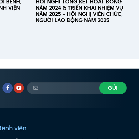
I BỆNH,
HỘI NGHỊ TỔNG KẾT HOẠT ĐỘNG
NH VIỆN
NĂM 2024 & TRIỂN KHAI NHIỆM VỤ
NĂM 2025 – HỘI NGHỊ VIÊN CHỨC,
NGƯỜI LAO ĐỘNG NĂM 2025
Bệnh viện