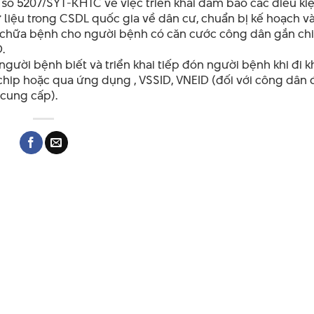
ố 5207/SYT-KHTC về việc triển khai đảm bảo các điều kiệ
dữ liệu trong CSDL quốc gia về dân cư, chuẩn bị kế hoạch 
ám chữa bệnh cho người bệnh có căn cước công dân gắn chi
.
người bệnh biết và triển khai tiếp đón người bệnh khi đi 
ip hoặc qua ứng dụng , VSSID, VNEID (đối với công dân
 cung cấp).