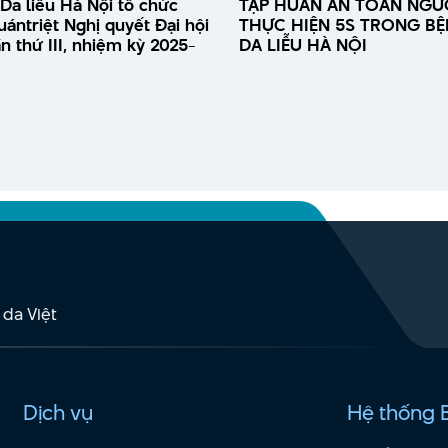
Da liễu Hà Nội tổ chức
TẬP HUẤN AN TOÀN NGƯỜ
uántriệt Nghị quyết Đại hội
THỰC HIỆN 5S TRONG BỆ
n thứ III, nhiệm kỳ 2025-
DA LIỄU HÀ NỘI
 da Việt
Dịch vụ
Hệ thống 