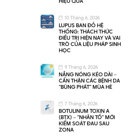
HIỆU QUẢ
10 Tháng 6, 2026
LUPUS BAN ĐỎ HỆ
THỐNG: THÁCH THỨC
ĐIỀU TRỊ HIỆN NAY VÀ VAI
TRÒ CỦA LIỆU PHÁP SINH
HỌC
9 Tháng 6, 2026
NẮNG NÓNG KÉO DÀI –
CẨN THẬN CÁC BỆNH DA
“BÙNG PHÁT” MÙA HÈ
7 Tháng 6, 2026
BOTULINUM TOXIN A
(BTX) – “NHÂN TỐ” MỚI
KIỂM SOÁT ĐAU SAU
ZONA