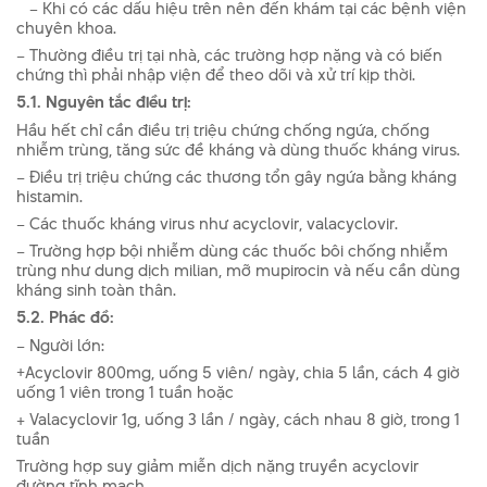
–
Khi có các dấu hiệu trên nên đến khám tại các bệnh viện
chuyên khoa.
– Thường điều trị tại nhà, các trường hợp nặng và có biến
chứng thì phải nhập viện để theo dõi và xử trí kịp thời.
5.1. Nguyên tắc điều trị:
Hầu hết chỉ cần điều trị triệu chứng chống ngứa, chống
nhiễm trùng, tăng sức đề kháng và dùng thuốc kháng virus.
– Điều trị triệu chứng các thương tổn gây ngứa bằng kháng
histamin.
– Các thuốc kháng virus như acyclovir, valacyclovir.
– Trường hợp bội nhiễm dùng các thuốc bôi chống nhiễm
trùng như dung dịch milian, mỡ mupirocin và nếu cần dùng
kháng sinh toàn thân.
5.2. Phác đồ:
– Người lớn:
+Acyclovir 800mg, uống 5 viên/ ngày, chia 5 lần, cách 4 giờ
uống 1 viên trong 1 tuần hoặc
+ Valacyclovir 1g, uống 3 lần / ngày, cách nhau 8 giờ, trong 1
tuần
Trường hợp suy giảm miễn dịch nặng truyền acyclovir
đường tĩnh mạch