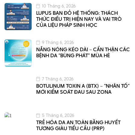
10 Tháng 6, 2026
LUPUS BAN ĐỎ HỆ THỐNG: THÁCH
THỨC ĐIỀU TRỊ HIỆN NAY VÀ VAI TRÒ
CỦA LIỆU PHÁP SINH HỌC
9 Tháng 6, 2026
NẮNG NÓNG KÉO DÀI – CẨN THẬN CÁC
BỆNH DA “BÙNG PHÁT” MÙA HÈ
7 Tháng 6, 2026
BOTULINUM TOXIN A (BTX) – “NHÂN TỐ”
MỚI KIỂM SOÁT ĐAU SAU ZONA
5 Tháng 6, 2026
TRẺ HÓA DA AN TOÀN BẰNG HUYẾT
TƯƠNG GIÀU TIỂU CẦU (PRP)