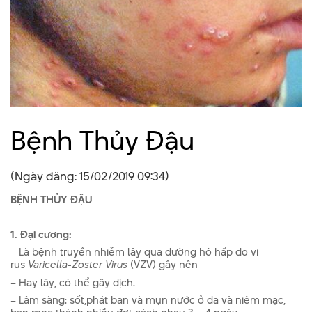
Bệnh Thủy Đậu
(Ngày đăng: 15/02/2019 09:34)
BỆNH THỦY ĐẬU
1. Đại cư­ơng:
– Là bệnh truyền nhiễm lây qua đường hô hấp do vi
rus
Varicella-Zoster Virus
(VZV) gây nên
– Hay lây, có thể gây dịch.
– Lâm sàng: sốt,phát ban và mụn n­ước ở da và niêm mạc,