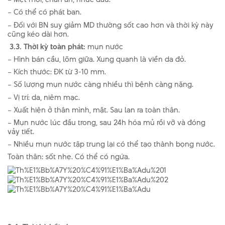
– Có thể có phát ban.
– Đối với BN suy giảm MD thư­ờng sốt cao hơn và thời kỳ này
cũng kéo dài hơn.
3.3. Thời kỳ toàn phát:
mụn nư­ớc
– Hình bán cầu, lõm giữa. Xung quanh là viền da đỏ.
– Kích thư­ớc: ĐK từ 3-10 mm.
– Số l­ượng mụn n­ước càng nhiều thì bệnh càng nặng.
– Vị trí: da, niêm mạc.
– Xuất hiện ở thân mình, mặt. Sau lan ra toàn thân.
– Mụn n­ước lúc đầu trong, sau 24h hóa mủ rồi vỡ và đóng
vảy tiết.
– Nhiều mụn nư­ớc tập trung lại có thể tạo thành bọng nước.
Toàn thân: sốt nhẹ. Có thể có ngứa.