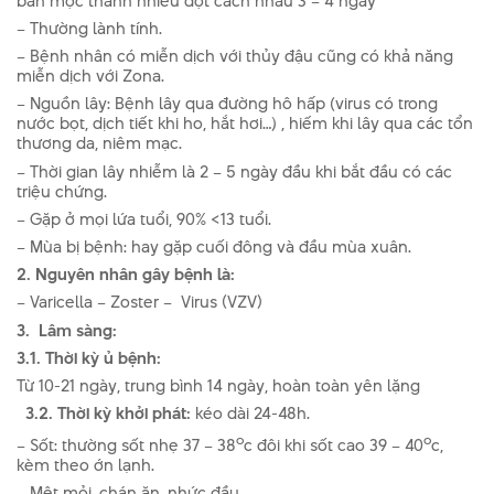
ban mọc thành nhiều đợt cách nhau 3 – 4 ngày
– Thư­ờng lành tính.
– Bệnh nhân có miễn dịch với thủy đậu cũng có khả năng
miễn dịch với Zona.
– Nguồn lây: Bệnh lây qua đ­ường hô hấp (virus có trong
nước bọt, dịch tiết khi ho, hắt hơi…) , hiếm khi lây qua các tổn
thương da, niêm mạc.
– Thời gian lây nhiễm là 2 – 5 ngày đầu khi bắt đầu có các
triệu chứng.
– Gặp ở mọi lứa tuổi, 90% <13 tuổi.
– Mùa bị bệnh: hay gặp cuối đông và đầu mùa xuân.
2. Nguyên nhân gây bệnh là:
– Varicella – Zoster – Virus (VZV)
3. Lâm sàng:
3.1. Thời kỳ ủ bệnh:
Từ 10-21 ngày, trung bình 14 ngày, hoàn toàn yên lặng
3.2. Thời kỳ khởi phát:
kéo dài 24-48h.
o
o
– Sốt: th­ường sốt nhẹ 37 – 38
c đôi khi sốt cao 39 – 40
c,
kèm theo ớn lạnh.
– Mệt mỏi, chán ăn, nhức đầu.