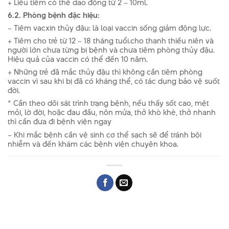
+ Liều tiêm có thể dao động từ 2 – 10ml.
6.2. Phòng bệnh đặc hiệu:
– Tiêm vacxin thủy đậu: là loại vaccin sống giảm động lực.
+ Tiêm cho trẻ từ 12 – 18 tháng tuổi.cho thanh thiếu niên và
người lớn chưa từng bị bệnh và chưa tiêm phòng thủy đậu.
Hiệu quả của vaccin có thể đến 10 năm.
+ Những trẻ đã mắc thủy đậu thì không cần tiêm phòng
vaccin vì sau khi bị đã có kháng thể, có tác dụng bảo vệ suốt
đời.
* Cần theo dõi sát trình trạng bệnh, nếu thấy sốt cao, mệt
mỏi, lờ đời, hoặc đau đầu, nôn mửa, thở khò khè, thở nhanh
thì cần đưa đi bệnh viện ngay
– Khi mắc bệnh cần vệ sinh cơ thể sạch sẽ để tránh bội
nhiễm và đến khám các bệnh viện chuyên khoa.