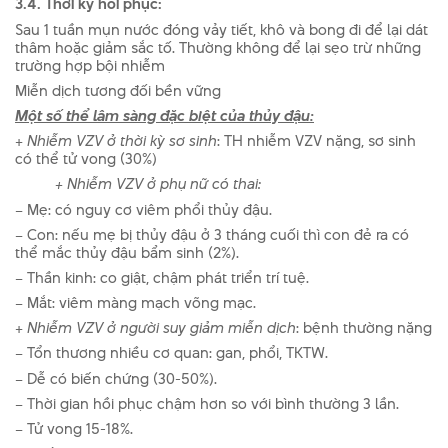
3.4. Thời kỳ hồi phục
:
Sau 1 tuần mụn nư­ớc đóng vảy tiết, khô và bong đi để lại dát
thâm hoặc giảm sắc tố. Th­ường không để lại sẹo trừ những
trường hợp bội nhiễm
Miễn dịch t­ương đối bền vững
Một số thể lâm sàng đặc biệt của thủy đậu:
+
Nhiễm VZV ở thời kỳ sơ sinh
: TH nhiễm VZV nặng, sơ sinh
có thể tử vong (30%)
+ Nhiễm VZV ở phụ nữ có thai:
– Mẹ: có nguy cơ viêm phổi thủy đậu.
– Con: nếu mẹ bị thủy đậu ở 3 tháng cuối thì con đẻ ra có
thể mắc thủy đậu bẩm sinh (2%).
– Thần kinh: co giật, chậm phát triển trí tuệ.
– Mắt: viêm màng mạch võng mạc.
+
Nhiễm VZV ở ng­ười suy giảm miễn dịch
: bệnh thư­ờng nặng
– Tổn thư­ơng nhiều cơ quan: gan, phổi, TKTW.
– Dễ có biến chứng (30-50%).
– Thời gian hồi phục chậm hơn so với bình thư­ờng 3 lần.
– Tử vong 15-18%.