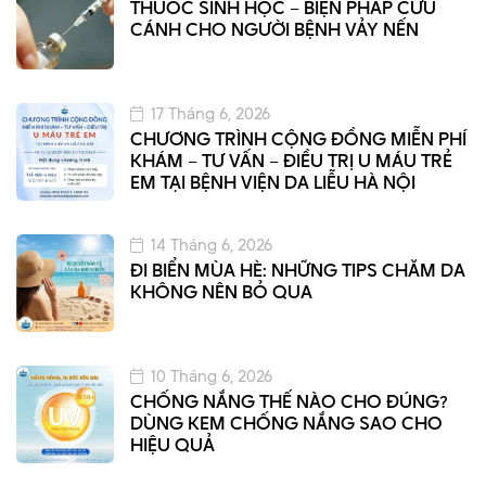
THUỐC SINH HỌC – BIỆN PHÁP CỨU
CÁNH CHO NGƯỜI BỆNH VẢY NẾN
17 Tháng 6, 2026
CHƯƠNG TRÌNH CỘNG ĐỒNG MIỄN PHÍ
KHÁM – TƯ VẤN – ĐIỀU TRỊ U MÁU TRẺ
EM TẠI BỆNH VIỆN DA LIỄU HÀ NỘI
14 Tháng 6, 2026
ĐI BIỂN MÙA HÈ: NHỮNG TIPS CHĂM DA
KHÔNG NÊN BỎ QUA
10 Tháng 6, 2026
CHỐNG NẮNG THẾ NÀO CHO ĐÚNG?
DÙNG KEM CHỐNG NẮNG SAO CHO
HIỆU QUẢ