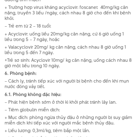
+ Trường hợp virus kháng acyclovir: foscanet 40mg/kg cân
nặng, truyền 3 liều /ngày, cách nhau 8 giờ cho đến khi bệnh
khỏi.
– Trẻ em từ 2 – 18 tuổi:
+ Acyclovir: uống liều 20mg/kg cân nặng, cứ 6 giờ uống 1
liều trong 5 – 7 ngày, hoặc
+ Valacyclovir 20mg/ kg cân nặng, cách nhau 8 giờ uống 1
liều trong 5 đến 7 ngày.
+Trẻ sơ sinh: Acyclovir 10mg/ kg cân nặng, uống cách nhau 8
giờ một liều trong 10 ngày.
6. Phòng bệnh:
– Cách ly, tránh tiếp xúc với ngư­ời bị bệnh cho đến khi mụn
nư­ớc đóng vảy tiết.
6.1. Phòng không đặc hiệu:
– Phát hiện bệnh sớm ở thời kì khởi phát tránh lây lan.
– Tiêm globulin miễn dịch:
+ Mục đích: phòng ngừa thủy đậu ở những người bị suy giảm
miễn dịch khi tiếp xúc với người mắc bệnh thủy đậu.
+ Liều lượng: 0,3ml/kg, tiêm bắp một lần.