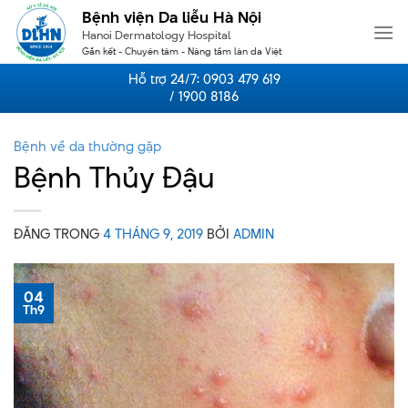
Skip
Bệnh viện Da liễu Hà Nội
to
Hanoi Dermatology Hospital
content
Gắn kết - Chuyên tâm - Nâng tầm làn da Việt
Hỗ trợ 24/7:
0903 479 619
/ 1900 8186
Bệnh về da thường gặp
Bệnh Thủy Đậu
ĐĂNG TRONG
4 THÁNG 9, 2019
BỞI
ADMIN
04
Th9