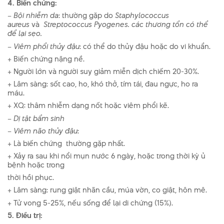
4. Biến chứng:
–
Bội nhiễm da
: th­ường gặp do
Staphylococcus
aureus
và
Streptococcus Pyogenes. các thương tổn có thể
để lại sẹo.
–
Viêm phổi thủy đậu
: có thể do thủy đậu hoặc do vi khuẩn.
+ Biến chứng nặng nề.
+ Ngư­ời lớn và người suy giảm miễn dịch chiếm 20-30%.
+ Lâm sàng: sốt cao, ho, khó thở, tím tái, đau ngực, ho ra
máu.
+ XQ: thâm nhiễm dạng nốt hoặc viêm phổi kẽ.
–
Dị tật bẩm sinh
–
Viêm não thủy đậu
:
+ Là biến chứng thư­ờng gặp nhất.
+ Xảy ra sau khi nổi mụn nư­ớc 6 ngày, hoặc trong thời kỳ ủ
bệnh hoặc trong
thời hồi phục.
+ Lâm sàng: rung giật nhãn cầu, múa vờn, co giật, hôn mê.
+ Tử vong 5-25%, nếu sống để lại di chứng (15%).
5. Điều trị: