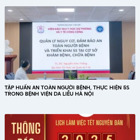
TẬP HUẤN AN TOÀN NGƯỜI BỆNH, THỰC HIỆN 5S
TRONG BỆNH VIỆN DA LIỄU HÀ NỘI