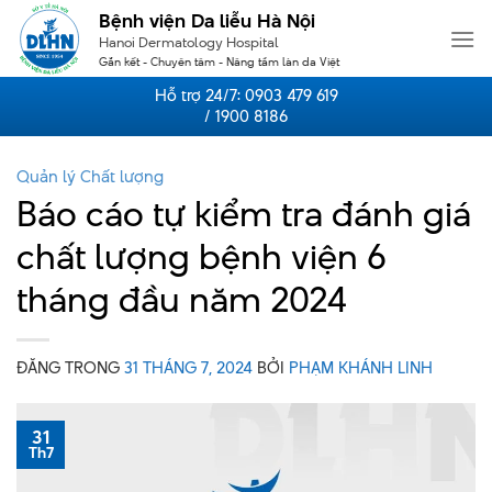
Skip
Bệnh viện Da liễu Hà Nội
to
Hanoi Dermatology Hospital
content
Gắn kết - Chuyên tâm - Nâng tầm làn da Việt
Hỗ trợ 24/7:
0903 479 619
/ 1900 8186
Quản lý Chất lượng
Báo cáo tự kiểm tra đánh giá
chất lượng bệnh viện 6
tháng đầu năm 2024
ĐĂNG TRONG
31 THÁNG 7, 2024
BỞI
PHẠM KHÁNH LINH
31
Th7