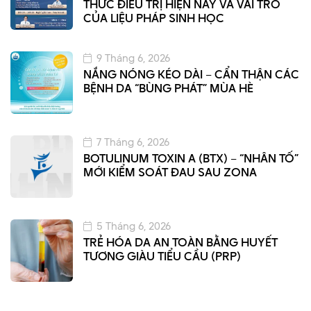
THỨC ĐIỀU TRỊ HIỆN NAY VÀ VAI TRÒ
CỦA LIỆU PHÁP SINH HỌC
9 Tháng 6, 2026
NẮNG NÓNG KÉO DÀI – CẨN THẬN CÁC
BỆNH DA “BÙNG PHÁT” MÙA HÈ
7 Tháng 6, 2026
BOTULINUM TOXIN A (BTX) – “NHÂN TỐ”
MỚI KIỂM SOÁT ĐAU SAU ZONA
5 Tháng 6, 2026
TRẺ HÓA DA AN TOÀN BẰNG HUYẾT
TƯƠNG GIÀU TIỂU CẦU (PRP)