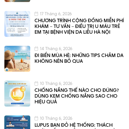
17 Tháng 6, 2026
CHƯƠNG TRÌNH CỘNG ĐỒNG MIỄN PHÍ
KHÁM – TƯ VẤN – ĐIỀU TRỊ U MÁU TRẺ
EM TẠI BỆNH VIỆN DA LIỄU HÀ NỘI
14 Tháng 6, 2026
ĐI BIỂN MÙA HÈ: NHỮNG TIPS CHĂM DA
KHÔNG NÊN BỎ QUA
10 Tháng 6, 2026
CHỐNG NẮNG THẾ NÀO CHO ĐÚNG?
DÙNG KEM CHỐNG NẮNG SAO CHO
HIỆU QUẢ
10 Tháng 6, 2026
LUPUS BAN ĐỎ HỆ THỐNG: THÁCH