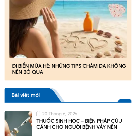
ĐI BIỂN MÙA HÈ: NHỮNG TIPS CHĂM DA KHÔNG
NÊN BỎ QUA
Bài viết mới
20 Tháng 6, 2026
THUỐC SINH HỌC – BIỆN PHÁP CỨU
CÁNH CHO NGƯỜI BỆNH VẢY NẾN