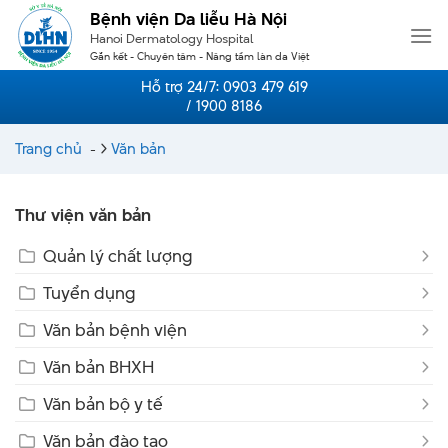
Skip
Bệnh viện Da liễu Hà Nội
to
Hanoi Dermatology Hospital
content
Gắn kết - Chuyên tâm - Nâng tầm làn da Việt
Hỗ trợ 24/7:
0903 479 619
/ 1900 8186
Trang chủ
-
Văn bản
Thư viện văn bản
Quản lý chất lượng
Tuyển dụng
Văn bản bệnh viện
Văn bản BHXH
Văn bản bộ y tế
Văn bản đào tạo