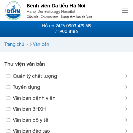
Skip
Bệnh viện Da liễu Hà Nội
to
Hanoi Dermatology Hospital
content
Gắn kết - Chuyên tâm - Nâng tầm làn da Việt
Hỗ trợ 24/7:
0903 479 619
/ 1900 8186
Trang chủ
-
Văn bản
Thư viện văn bản
Quản lý chất lượng
Tuyển dụng
Văn bản bệnh viện
Văn bản BHXH
Văn bản bộ y tế
Văn bản đào tạo