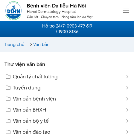
Skip
Bệnh viện Da liễu Hà Nội
to
Hanoi Dermatology Hospital
content
Gắn kết - Chuyên tâm - Nâng tầm làn da Việt
Hỗ trợ 24/7:
0903 479 619
/ 1900 8186
Trang chủ
-
Văn bản
Thư viện văn bản
Quản lý chất lượng
Tuyển dụng
Văn bản bệnh viện
Văn bản BHXH
Văn bản bộ y tế
Văn bản đào tạo