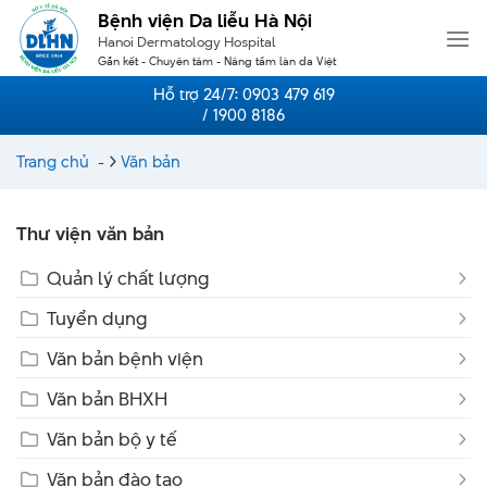
Skip
Bệnh viện Da liễu Hà Nội
to
Hanoi Dermatology Hospital
content
Gắn kết - Chuyên tâm - Nâng tầm làn da Việt
Hỗ trợ 24/7:
0903 479 619
/ 1900 8186
Trang chủ
-
Văn bản
Thư viện văn bản
Quản lý chất lượng
Tuyển dụng
Văn bản bệnh viện
Văn bản BHXH
Văn bản bộ y tế
Văn bản đào tạo