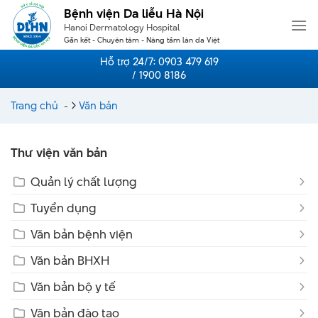
Skip
Bệnh viện Da liễu Hà Nội
to
Hanoi Dermatology Hospital
content
Gắn kết - Chuyên tâm - Nâng tầm làn da Việt
Hỗ trợ 24/7:
0903 479 619
/ 1900 8186
Trang chủ
-
Văn bản
Thư viện văn bản
Quản lý chất lượng
Tuyển dụng
Văn bản bệnh viện
Văn bản BHXH
Văn bản bộ y tế
Văn bản đào tạo