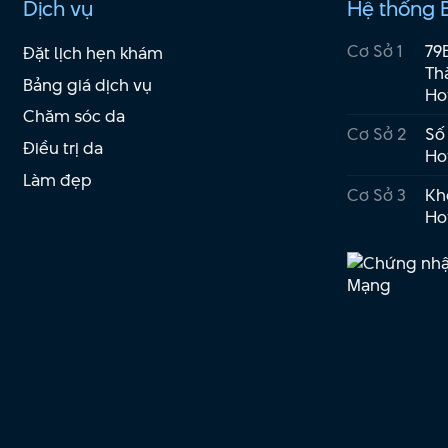
Dịch vụ
Hệ thống 
Cơ Sở 1
79
Đặt lịch hẹn khám
Th
Bảng giá dịch vụ
Ho
Chăm sóc da
Cơ Sở 2
Số
Điều trị da
Ho
Làm đẹp
Cơ Sở 3
Kho
Ho