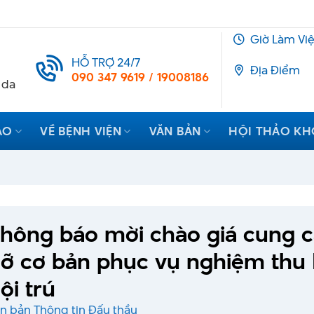
Giờ Làm Vi
HỖ TRỢ 24/7
Địa Điểm
090 347 9619 / 19008186
 da
ẠO
VỀ BỆNH VIỆN
VĂN BẢN
HỘI THẢO K
hông báo mời chào giá cung cấ
ỡ cơ bản phục vụ nghiệm thu 
ội trú
n bản Thông tin Đấu thầu