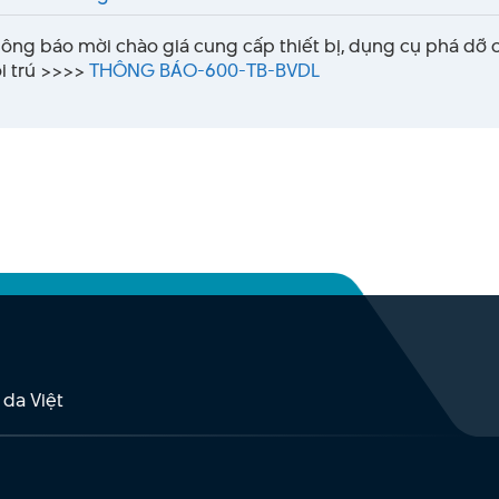
ông báo mời chào giá cung cấp thiết bị, dụng cụ phá dỡ 
i trú >>>>
THÔNG BÁO-600-TB-BVDL
 da Việt