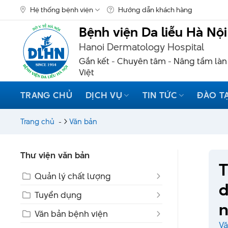
Skip
Hệ thống bệnh viện
Hướng dẫn khách hàng
to
content
Bệnh viện Da liễu Hà Nội
Hanoi Dermatology Hospital
Gắn kết - Chuyên tâm - Nâng tầm làn
Việt
TRANG CHỦ
DỊCH VỤ
TIN TỨC
ĐÀO T
Trang chủ
-
Văn bản
Thư viện văn bản
T
Quản lý chất lượng
d
Tuyển dụng
n
Văn bản bệnh viện
Vă