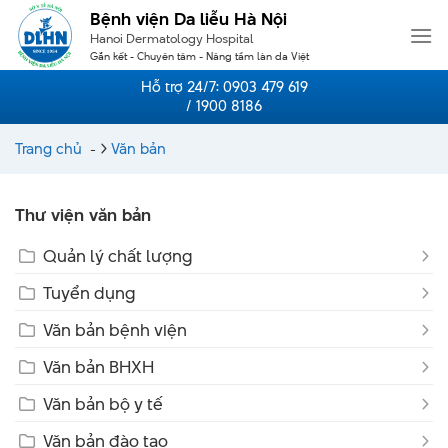
Skip
Bệnh viện Da liễu Hà Nội
to
Hanoi Dermatology Hospital
content
Gắn kết - Chuyên tâm - Nâng tầm làn da Việt
Hỗ trợ 24/7:
0903 479 619
/ 1900 8186
Trang chủ
-
Văn bản
Thư viện văn bản
Quản lý chất lượng
Tuyển dụng
Văn bản bệnh viện
Văn bản BHXH
Văn bản bộ y tế
Văn bản đào tạo