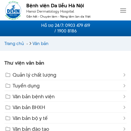
Skip
Bệnh viện Da liễu Hà Nội
to
Hanoi Dermatology Hospital
content
Gắn kết - Chuyên tâm - Nâng tầm làn da Việt
Hỗ trợ 24/7:
0903 479 619
/ 1900 8186
Trang chủ
-
Văn bản
Thư viện văn bản
Quản lý chất lượng
Tuyển dụng
Văn bản bệnh viện
Văn bản BHXH
Văn bản bộ y tế
Văn bản đào tạo