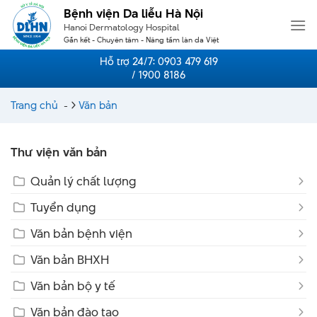
Skip
Bệnh viện Da liễu Hà Nội
to
Hanoi Dermatology Hospital
content
Gắn kết - Chuyên tâm - Nâng tầm làn da Việt
Hỗ trợ 24/7:
0903 479 619
/ 1900 8186
Trang chủ
-
Văn bản
Thư viện văn bản
Quản lý chất lượng
Tuyển dụng
Văn bản bệnh viện
Văn bản BHXH
Văn bản bộ y tế
Văn bản đào tạo