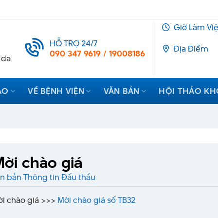
Giờ Làm Vi
HỖ TRỢ 24/7
Địa Điểm
090 347 9619 / 19008186
 da
ẠO
VỀ BỆNH VIỆN
VĂN BẢN
HỘI THẢO K
ời chào giá
n bản Thông tin Đấu thầu
i chào giá >>>
Mời chào giá số TB32