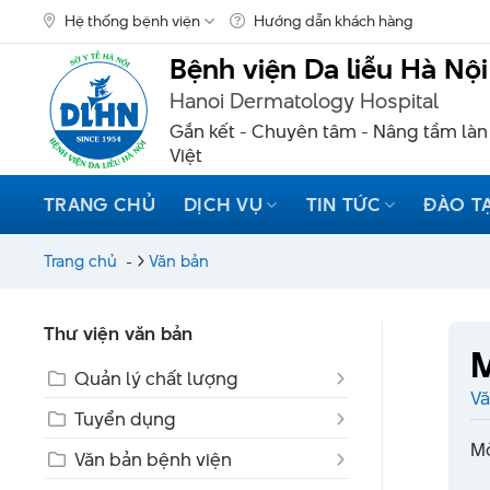
Skip
Hệ thống bệnh viện
Hướng dẫn khách hàng
to
content
Bệnh viện Da liễu Hà Nội
Hanoi Dermatology Hospital
Gắn kết - Chuyên tâm - Nâng tầm làn
Việt
TRANG CHỦ
DỊCH VỤ
TIN TỨC
ĐÀO T
Trang chủ
-
Văn bản
Thư viện văn bản
M
Quản lý chất lượng
Vă
Tuyển dụng
Mờ
Văn bản bệnh viện