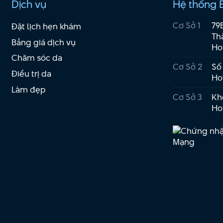
Dịch vụ
Hệ thống 
Cơ Sở 1
79
Đặt lịch hẹn khám
Th
Bảng giá dịch vụ
Ho
Chăm sóc da
Cơ Sở 2
Số
Điều trị da
Ho
Làm đẹp
Cơ Sở 3
Kho
Ho