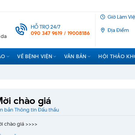
Giờ Làm Vi
HỖ TRỢ 24/7
Địa Điểm
090 347 9619 / 19008186
 da
ẠO
VỀ BỆNH VIỆN
VĂN BẢN
HỘI THẢO K
ời chào giá
n bản Thông tin Đấu thầu
i chào giá >>>>