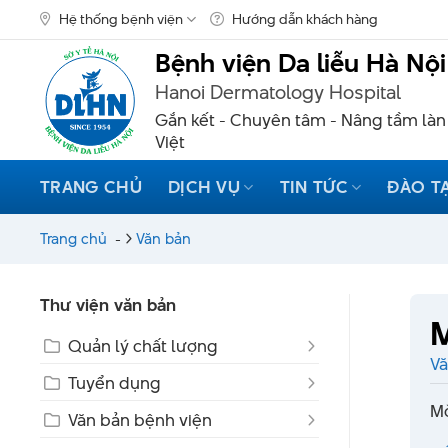
Skip
Hệ thống bệnh viện
Hướng dẫn khách hàng
to
content
Bệnh viện Da liễu Hà Nội
Hanoi Dermatology Hospital
Gắn kết - Chuyên tâm - Nâng tầm làn
Việt
TRANG CHỦ
DỊCH VỤ
TIN TỨC
ĐÀO T
Trang chủ
-
Văn bản
Thư viện văn bản
M
Quản lý chất lượng
Vă
Tuyển dụng
Mờ
Văn bản bệnh viện