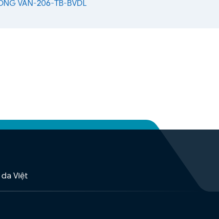
ÔNG VĂN-206-TB-BVDL
 da Việt