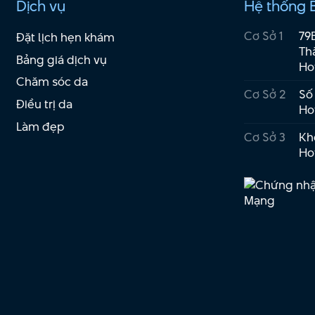
Dịch vụ
Hệ thống 
Cơ Sở 1
79
Đặt lịch hẹn khám
Th
Bảng giá dịch vụ
Ho
Chăm sóc da
Cơ Sở 2
Số
Điều trị da
Ho
Làm đẹp
Cơ Sở 3
Kho
Ho