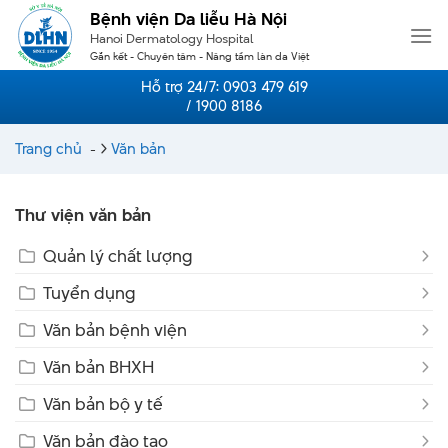
Skip
Bệnh viện Da liễu Hà Nội
to
Hanoi Dermatology Hospital
content
Gắn kết - Chuyên tâm - Nâng tầm làn da Việt
Hỗ trợ 24/7:
0903 479 619
/ 1900 8186
Trang chủ
-
Văn bản
Thư viện văn bản
Quản lý chất lượng
Tuyển dụng
Văn bản bệnh viện
Văn bản BHXH
Văn bản bộ y tế
Văn bản đào tạo