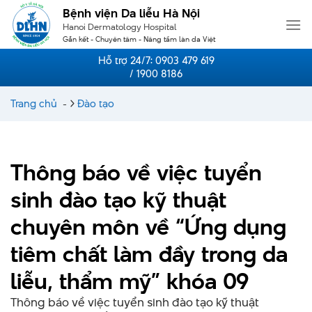
Skip
Bệnh viện Da liễu Hà Nội
to
Hanoi Dermatology Hospital
content
Gắn kết - Chuyên tâm - Nâng tầm làn da Việt
Hỗ trợ 24/7:
0903 479 619
/ 1900 8186
Trang chủ
-
Đào tạo
Thông báo về việc tuyển
sinh đào tạo kỹ thuật
chuyên môn về “Ứng dụng
tiêm chất làm đầy trong da
liễu, thẩm mỹ” khóa 09
Thông báo về việc tuyển sinh đào tạo kỹ thuật