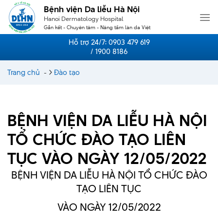
Skip
Bệnh viện Da liễu Hà Nội
to
Hanoi Dermatology Hospital
content
Gắn kết - Chuyên tâm - Nâng tầm làn da Việt
Hỗ trợ 24/7:
0903 479 619
/ 1900 8186
Trang chủ
-
Đào tạo
BỆNH VIỆN DA LIỄU HÀ NỘI
TỔ CHỨC ĐÀO TẠO LIÊN
TỤC VÀO NGÀY 12/05/2022
BỆNH VIỆN DA LIỄU HÀ NỘI TỔ CHỨC ĐÀO
TẠO LIÊN TỤC
VÀO NGÀY 12/05/2022