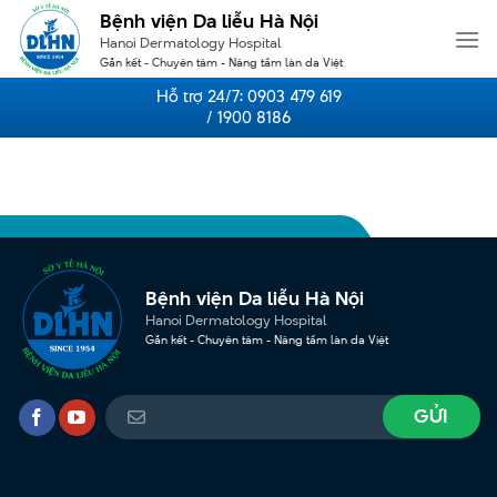
Skip
Bệnh viện Da liễu Hà Nội
to
Hanoi Dermatology Hospital
content
Gắn kết - Chuyên tâm - Nâng tầm làn da Việt
Hỗ trợ 24/7:
0903 479 619
/ 1900 8186
Bệnh viện Da liễu Hà Nội
Hanoi Dermatology Hospital
Gắn kết - Chuyên tâm - Nâng tầm làn da Việt