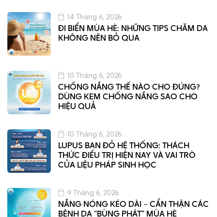
14 Tháng 6, 2026
ĐI BIỂN MÙA HÈ: NHỮNG TIPS CHĂM DA
KHÔNG NÊN BỎ QUA
10 Tháng 6, 2026
CHỐNG NẮNG THẾ NÀO CHO ĐÚNG?
DÙNG KEM CHỐNG NẮNG SAO CHO
HIỆU QUẢ
10 Tháng 6, 2026
LUPUS BAN ĐỎ HỆ THỐNG: THÁCH
THỨC ĐIỀU TRỊ HIỆN NAY VÀ VAI TRÒ
CỦA LIỆU PHÁP SINH HỌC
9 Tháng 6, 2026
NẮNG NÓNG KÉO DÀI – CẨN THẬN CÁC
BỆNH DA “BÙNG PHÁT” MÙA HÈ