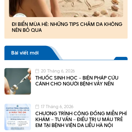
ĐI BIỂN MÙA HÈ: NHỮNG TIPS CHĂM DA KHÔNG
NÊN BỎ QUA
Bài viết mới
20 Tháng 6, 2026
THUỐC SINH HỌC – BIỆN PHÁP CỨU
CÁNH CHO NGƯỜI BỆNH VẢY NẾN
17 Tháng 6, 2026
CHƯƠNG TRÌNH CỘNG ĐỒNG MIỄN PHÍ
KHÁM – TƯ VẤN – ĐIỀU TRỊ U MÁU TRẺ
EM TẠI BỆNH VIỆN DA LIỄU HÀ NỘI