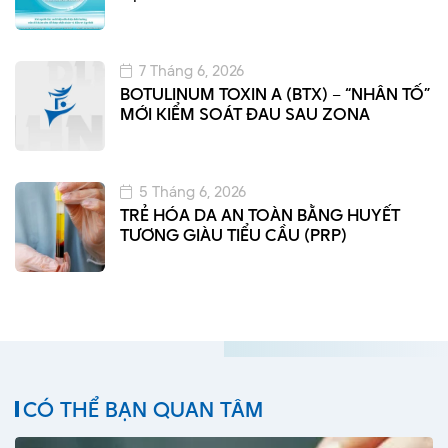
7 Tháng 6, 2026
BOTULINUM TOXIN A (BTX) – “NHÂN TỐ”
MỚI KIỂM SOÁT ĐAU SAU ZONA
5 Tháng 6, 2026
TRẺ HÓA DA AN TOÀN BẰNG HUYẾT
TƯƠNG GIÀU TIỂU CẦU (PRP)
CÓ THỂ BẠN QUAN TÂM