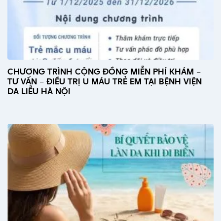
CHƯƠNG TRÌNH CỘNG ĐỒNG MIỄN PHÍ KHÁM –
TƯ VẤN – ĐIỀU TRỊ U MÁU TRẺ EM TẠI BỆNH VIỆN
DA LIỄU HÀ NỘI