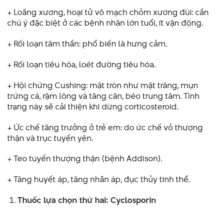
+ Loãng xương, hoại tử vô mạch chỏm xương đùi: cần
chú ý đặc biệt ở các bệnh nhân lớn tuổi, ít vận động.
+ Rối loạn tâm thần: phổ biến là hưng cảm.
+ Rối loạn tiêu hóa, loét đường tiêu hóa.
+ Hội chứng Cushing: mặt tròn như mặt trăng, mụn
trứng cá, rậm lông và tăng cân, béo trung tâm. Tình
trạng này sẽ cải thiện khi dừng corticosteroid.
+ Ức chế tăng trưởng ở trẻ em: do ức chế vỏ thượng
thận và trục tuyến yên.
+ Teo tuyến thượng thận (bệnh Addison).
+ Tăng huyết áp, tăng nhãn áp, đục thủy tinh thể.
Thuốc lựa chọn thứ hai: Cyclosporin