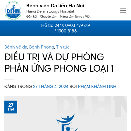
Skip
Bệnh viện Da liễu Hà Nội
to
Hanoi Dermatology Hospital
content
Gắn kết - Chuyên tâm - Nâng tầm làn da Việt
Hỗ trợ 24/7:
0903 479 619
/ 1900 8186
Bệnh về da
,
Bệnh Phong
,
Tin tức
ĐIỀU TRỊ VÀ DỰ PHÒNG
PHẢN ỨNG PHONG LOẠI 1
ĐĂNG TRONG
27 THÁNG 4, 2024
BỞI
PHẠM KHÁNH LINH
27
Th4