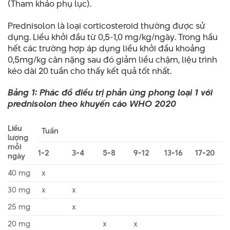
(Tham khảo phụ lục).
Prednisolon là loại corticosteroid thường được sử
dụng. Liều khởi đầu từ 0,5-1,0 mg/kg/ngày. Trong hầu
hết các trường hợp áp dụng liều khởi đầu khoảng
0,5mg/kg cân nặng sau đó giảm liều chậm, liệu trình
kéo dài 20 tuần cho thấy kết quả tốt nhất.
Bảng 1: Phác đồ điều trị phản ứng phong loại 1 với
prednisolon theo khuyến cáo WHO 2020
Liều
Tuần
lượng
mỗi
1-2
3-4
5-8
9-12
13-16
17-20
ngày
40 mg
x
30 mg
x
x
25 mg
x
20 mg
x
x